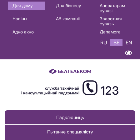
Основная
Для дому
Для бізнесу
Аператарам
сувязі
навигация
Навіны
Аб кампаніі
Зваротная
BE
сувязь
Адно акно
Дапамога
RU
BE
EN
123
служба тэхнічнай
і кансультацыйнай падтрымкі
Падключыць
Пытанне спецыялісту