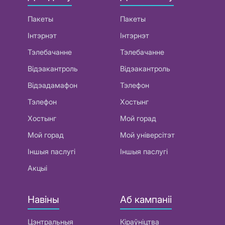
Пакеты
Пакеты
Інтэрнэт
Інтэрнэт
Тэлебачанне
Тэлебачанне
Відэакантроль
Відэакантроль
Відэадамафон
Тэлефон
Тэлефон
Хостынг
Хостынг
Мой горад
Мой горад
Мой універсітэт
Іншыя паслугі
Іншыя паслугі
Акцыі
Навіны
Аб кампаніі
Цэнтральныя
Кіраўніцтва