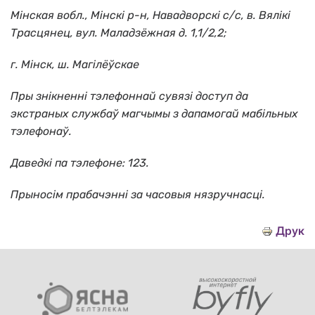
Мінская вобл., Мінскі р-н, Навадворскі с/c, в. Вялікі
Трасцянец, вул. Маладзёжная д. 1,1/2,2;
г. Мінск, ш. Магілёўскае
Пры знікненні тэлефоннай сувязі доступ да
экстраных службаў магчымы з дапамогай мабільных
тэлефонаў.
Даведкі па тэлефоне: 123
.
Прыносім прабачэнні за часовыя нязручнасці.
Друк