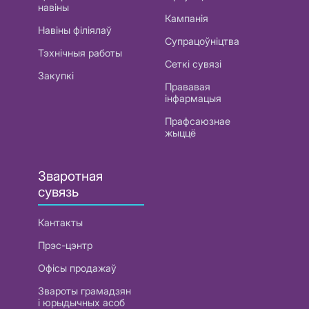
навіны
Кампанія
Навіны філіялаў
Супрацоўніцтва
Тэхнічныя работы
Сеткі сувязі
Закупкі
Прававая
інфармацыя
Прафсаюзнае
жыццё
Зваротная
сувязь
Кантакты
Прэс-цэнтр
Офісы продажаў
Звароты грамадзян
і юрыдычных асоб