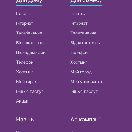
Для дому
Для бізнесу
Пакеты
Пакеты
Інтэрнэт
Інтэрнэт
Тэлебачанне
Тэлебачанне
Відэакантроль
Відэакантроль
Відэадамафон
Тэлефон
Тэлефон
Хостынг
Хостынг
Мой горад
Мой горад
Мой універсітэт
Іншыя паслугі
Іншыя паслугі
Акцыі
Навіны
Аб кампаніі