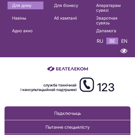
Основная
Для дому
Для бізнесу
Аператарам
сувязі
навигация
Навіны
Аб кампаніі
Зваротная
BE
сувязь
Адно акно
Дапамога
RU
BE
EN
123
служба тэхнічнай
і кансультацыйнай падтрымкі
Падключыць
Пытанне спецыялісту