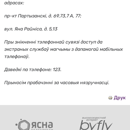
адрасах:
пр-кт Партызанскі, д. 69,73,7 А, 77;
вул. Яна Райніса, д. 5,13
Пры знікненні тэлефоннай сувязі доступ да
экстраных службаў магчымы з дапамогай мабільных
тэлефонаў.
Даведкі па тэлефоне: 123.
Прыносім прабачэнні за часовыя нязручнасці.
Друк