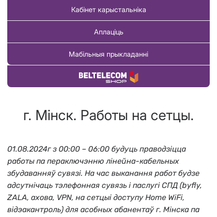
Кабінет карыстальніка
Аплаціць
Мабільныя прыкладанні
Купіць тавар
г. Мінск. Работы на сетцы.
01.08.2024г з 00:00 – 06:00 будуць праводзіцца
работы па пераключэнню лінейна-кабельных
збудаванняў сувязі. На час выканання работ будзе
адсутнічаць тэлефонная сувязь і паслугі СПД (byfly,
ZALA, ахова, VPN, на сетцыі доступу Home WiFi,
відэакантроль) для асобных абанентаў г. Мінска па