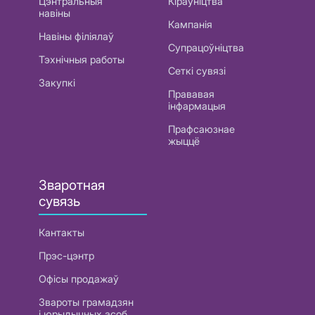
Цэнтральныя
Кіраўніцтва
навіны
Кампанія
Навіны філіялаў
Супрацоўніцтва
Тэхнічныя работы
Сеткі сувязі
Закупкі
Прававая
інфармацыя
Прафсаюзнае
жыццё
Зваротная
сувязь
Кантакты
Прэс-цэнтр
Офісы продажаў
Звароты грамадзян
і юрыдычных асоб