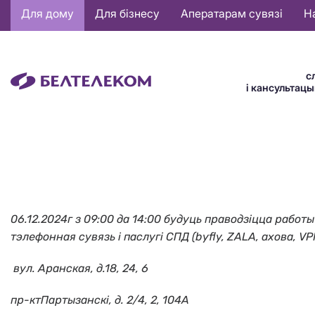
Основная
Для дому
Для бізнесу
Аператарам сувязі
Н
навигация
BE
с
і кансультац
06.12.2024г з 09:00 да 14:00 будуць праводзіцца рабо
тэлефонная сувязь і паслугі СПД (byfly, ZALA, ахова, V
вул. Аранская, д.18, 24, 6
пр-ктПартызанскi, д. 2/4, 2, 104А