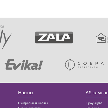
Навіны
Аб кампан
Цэнтральныя навіны
Кіраўніцтва