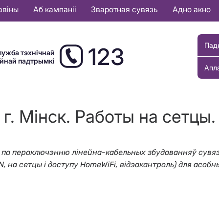
авіны
Аб кампаніі
Зваротная сувязь
Адно акно
Пад
123
лужба тэхнічнай
ыйнай падтрымкі
Апл
г. Мінск. Работы на сетцы.
ты па пераключэнню лінейна-кабельных збудаванняў сувяз
PN, на сетцы і доступу HomeWiFi, відэакантроль) для асобн