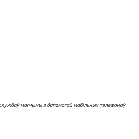
 службаў магчымы з дапамогай мабільных тэлефонаў.