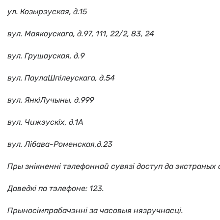
ул. Козырэуская, д.15
вул. Маякоускага, д.97, 111, 22/2, 83, 24
вул. Грушауская, д.9
вул. ПаулаШпiлеускага, д.54
вул. ЯнкiЛучыны, д.999
вул. Чижэускiх, д.1А
вул. Лiбава-Роменская,д.23
Пры знікненні тэлефоннай сувязі доступ да экстраных
Даведкі па тэлефоне: 123.
Прыносімпрабачэнні за часовыя нязручнасці.