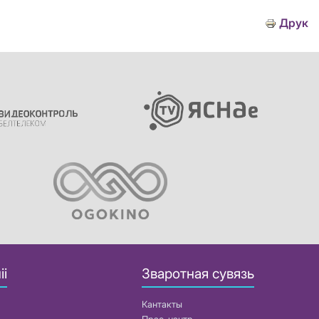
Друк
іі
Зваротная сувязь
Кантакты