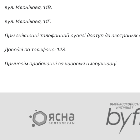
вул. Мяснiкова, 11В,
вул. Мяснiкова, 11Г.
Пры знікненні тэлефоннай сувязі доступ да экстраных
Даведкі па тэлефоне: 123.
Прыносім прабачэнні за часовыя нязручнасці.