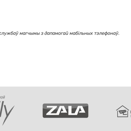
 службаў магчымы з дапамогай мабільных тэлефонаў.