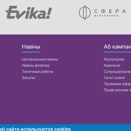
Навіны
Аб кампан
Цэнтральныя навіны
Кіраўніцтва
Навіны філіялаў
Кампанія
Тэхнічныя работы
Супрацоўніцтв
Закупкі
Сеткі сувязі
Прававая інф
Прафсаюзнае 
ей сайта используются cookies