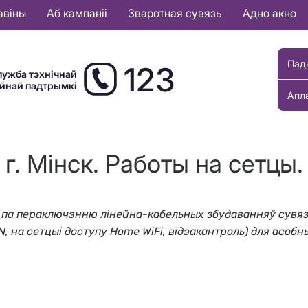
авіны
Аб кампаніі
Зваротная сувязь
Адно акно
Пад
123
лужба тэхнічнай
ыйнай падтрымкі
Апл
г. Мінск. Работы на сетцы.
ты па пераключэнню лінейна-кабельных збудаванняў сувяз
PN, на сетцыі доступу Home WiFi, відэакантроль) для асобн