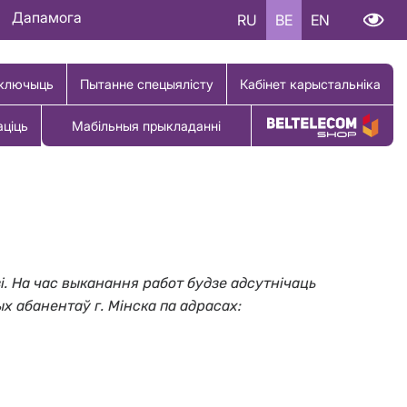
Дапамога
RU
BE
EN
ключыць
Пытанне спецыялісту
Кабінет карыстальніка
аціць
Мабільныя прыкладанні
Купіць тавар
і. На час выканання работ будзе адсутнічаць
ых абанентаў г. Мінска па адрасах: