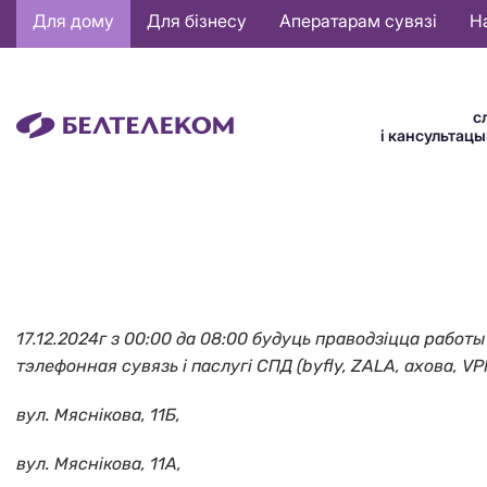
Основная
Для дому
Для бізнесу
Аператарам сувязі
Н
навигация
BE
с
і кансультац
17.12.2024г з 00:00 да 08:00 будуць праводзіцца рабо
тэлефонная сувязь і паслугі СПД (byfly, ZALA, ахова, V
вул. Мяснiкова, 11Б,
вул. Мяснiкова, 11А,