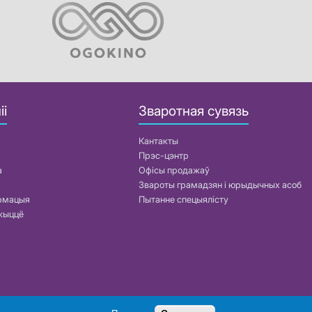
іі
Зваротная сувязь
Кантакты
Прэс-цэнтр
а
Офісы продажаў
Звароты грамадзян і юрыдычных асоб
армацыя
Пытанне спецыялісту
жыццё