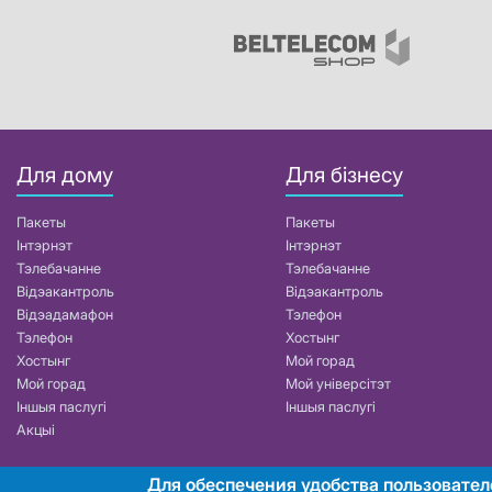
Для дому
Для бізнесу
Пакеты
Пакеты
Інтэрнэт
Інтэрнэт
Тэлебачанне
Тэлебачанне
Відэакантроль
Відэакантроль
Відэадамафон
Тэлефон
Тэлефон
Хостынг
Хостынг
Мой горад
Мой горад
Мой універсітэт
Іншыя паслугі
Іншыя паслугі
Акцыі
Для обеспечения удобства пользовател