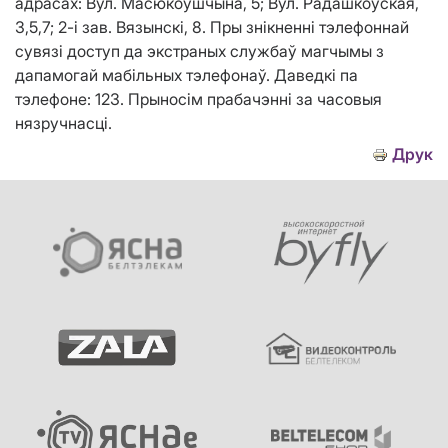
адрасах: Вул. Масюкоўшчына, 5; Вул. Радашкоўская,
3,5,7; 2-і зав. Вязынскі, 8. Пры знікненні тэлефоннай
сувязі доступ да экстраных службаў магчымы з
дапамогай мабільных тэлефонаў. Даведкі па
тэлефоне: 123. Прыносім прабачэнні за часовыя
нязручнасці.
Друк