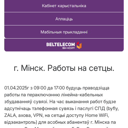
Кабінет карыстальніка
Аплаціць
Мабільныя прыкладанні
Купіць тавар
г. Мінск. Работы на сетцы.
01.04.2025г з 09:00 да 17:00 будуць праводзіцца
работы па пераключэнню лінейна-кабельных
збудаванняў сувязі. На час выканання работ будзе
адсутнічаць тэлефонная сувязь і паслугі СПД (byfly,
ZALA, ахова, VPN, на сетцыі доступу Home WiFi,
відэакантроль) для асобных абанентаў г. Мінска па