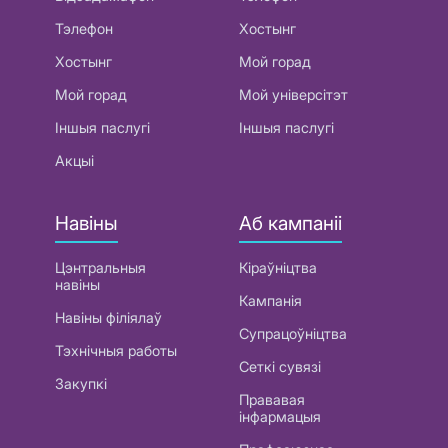
Тэлефон
Хостынг
Хостынг
Мой горад
Мой горад
Мой універсітэт
Іншыя паслугі
Іншыя паслугі
Акцыі
Навіны
Аб кампаніі
Цэнтральныя
Кіраўніцтва
навіны
Кампанія
Навіны філіялаў
Супрацоўніцтва
Тэхнічныя работы
Сеткі сувязі
Закупкі
Прававая
інфармацыя