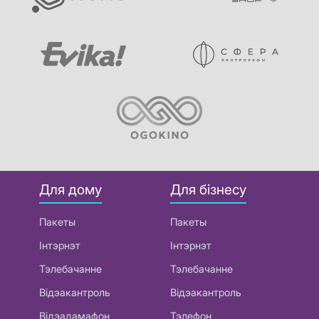
Для дому
Для бізнесу
Пакеты
Пакеты
Інтэрнэт
Інтэрнэт
Тэлебачанне
Тэлебачанне
Відэакантроль
Відэакантроль
Відэадамафон
Тэлефон