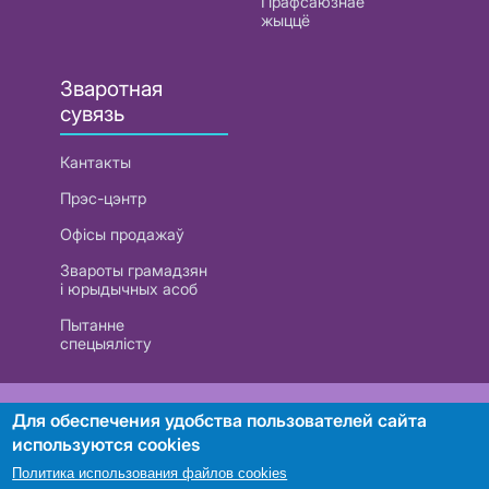
Прафсаюзнае
жыццё
Зваротная
сувязь
Кантакты
Прэс-цэнтр
Офісы продажаў
Звароты грамадзян
і юрыдычных асоб
Пытанне
спецыялісту
РУП «Белтэлекам». УНП 101007741
Для обеспечения удобства пользователей сайта
используются cookies
Политика использования файлов cookies