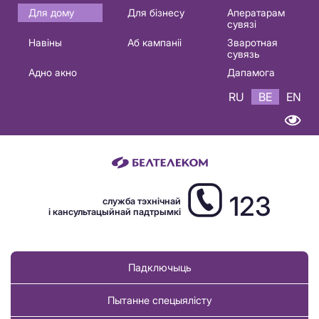
Основная
Для дому
Для бізнесу
Аператарам
сувязі
навигация
Навіны
Аб кампаніі
Зваротная
BE
сувязь
Адно акно
Дапамога
RU
BE
EN
123
служба тэхнічнай
і кансультацыйнай падтрымкі
Падключыць
Пытанне спецыялісту