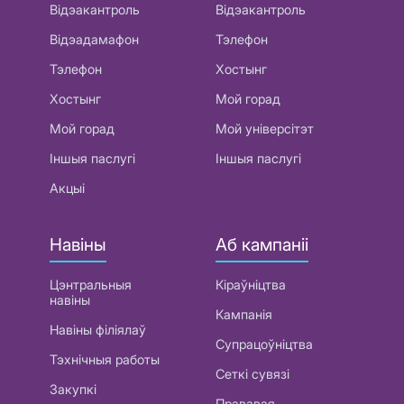
Відэакантроль
Відэакантроль
Відэадамафон
Тэлефон
Тэлефон
Хостынг
Хостынг
Мой горад
Мой горад
Мой універсітэт
Іншыя паслугі
Іншыя паслугі
Акцыі
Навіны
Аб кампаніі
Цэнтральныя
Кіраўніцтва
навіны
Кампанія
Навіны філіялаў
Супрацоўніцтва
Тэхнічныя работы
Сеткі сувязі
Закупкі
Прававая