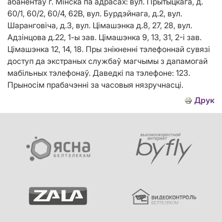
абанентаў г. Мінска па адрасах: вул. Прытыцкага, д.
60/1, 60/2, 60/4, 62В, вул. Бурдэйнага, д.2, вул.
Шаранговiча, д.3, вул. Цiмашэнка д.8, 27, 28, вул.
Адзiнцова д.22, 1-ы зав. Цiмашэнка 9, 13, 31, 2-i зав.
Цiмашэнка 12, 14, 18. Пры знікненні тэлефоннай сувязі
доступ да экстраных службаў магчымы з дапамогай
мабільных тэлефонаў. Даведкі па тэлефоне: 123.
Прыносім прабачэнні за часовыя нязручнасці.
Друк