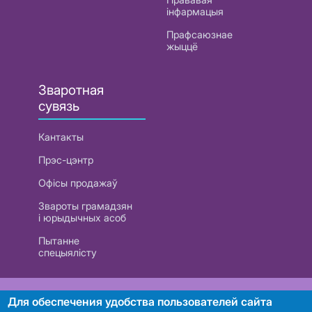
інфармацыя
Прафсаюзнае
жыццё
Зваротная
сувязь
Кантакты
Прэс-цэнтр
Офісы продажаў
Звароты грамадзян
і юрыдычных асоб
Пытанне
спецыялісту
РУП «Белтэлекам». УНП 101007741
Для обеспечения удобства пользователей сайта