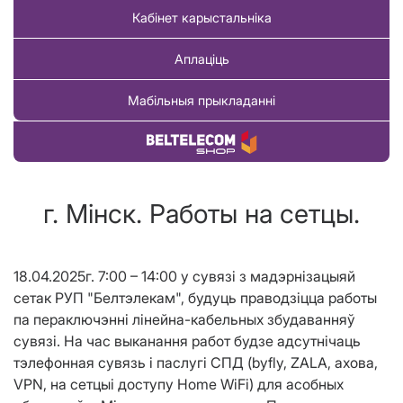
Кабінет карыстальніка
Аплаціць
Мабільныя прыкладанні
Купіць тавар
г. Мінск. Работы на сетцы.
18.04.2025г. 7:00 – 14:00 у сувязі з мадэрнізацыяй
сетак РУП "Белтэлекам", будуць праводзіцца работы
па пераключэнні лінейна-кабельных збудаванняў
сувязі. На час выканання работ будзе адсутнічаць
тэлефонная сувязь і паслугі СПД (byfly, ZALA, ахова,
VPN, на сетцыі доступу Home WiFi) для асобных