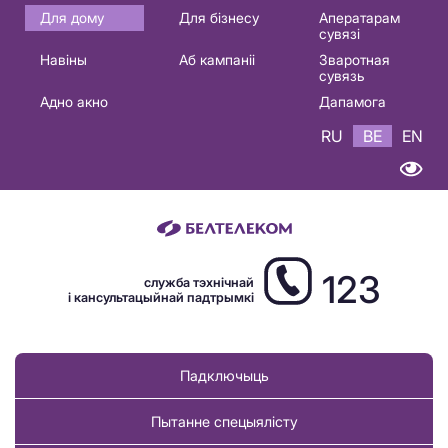
Основная
Для дому
Для бізнесу
Аператарам
сувязі
навигация
Навіны
Аб кампаніі
Зваротная
BE
сувязь
Адно акно
Дапамога
RU
BE
EN
123
служба тэхнічнай
і кансультацыйнай падтрымкі
Падключыць
Пытанне спецыялісту