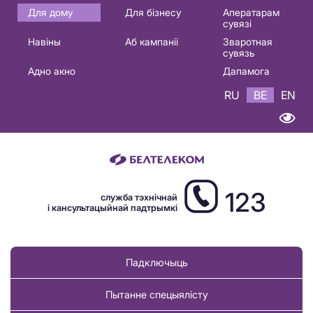
Основная
Для дому
Для бізнесу
Аператарам
сувязі
навигация
Навіны
Аб кампаніі
Зваротная
BE
сувязь
Адно акно
Дапамога
RU
BE
EN
123
служба тэхнічнай
і кансультацыйнай падтрымкі
Падключыць
Пытанне спецыялісту