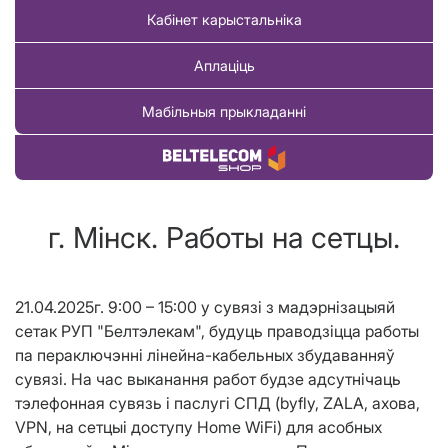
Кабінет карыстальніка
Аплаціць
Мабільныя прыкладанні
Купіць тавар
г. Мінск. Работы на сетцы.
21.04.2025г. 9:00 – 15:00 у сувязі з мадэрнізацыяй
сетак РУП "Белтэлекам", будуць праводзіцца работы
па пераключэнні лінейна-кабельных збудаванняў
сувязі. На час выканання работ будзе адсутнічаць
тэлефонная сувязь і паслугі СПД (byfly, ZALA, ахова,
VPN, на сетцыі доступу Home WiFi) для асобных