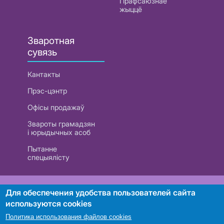
Прафсаюзнае
жыццё
Зваротная
сувязь
Кантакты
Прэс-цэнтр
Офісы продажаў
Звароты грамадзян
і юрыдычных асоб
Пытанне
спецыялісту
РУП «Белтэлекам». УНП 101007741
Для обеспечения удобства пользователей сайта
используются cookies
Политика использования файлов cookies