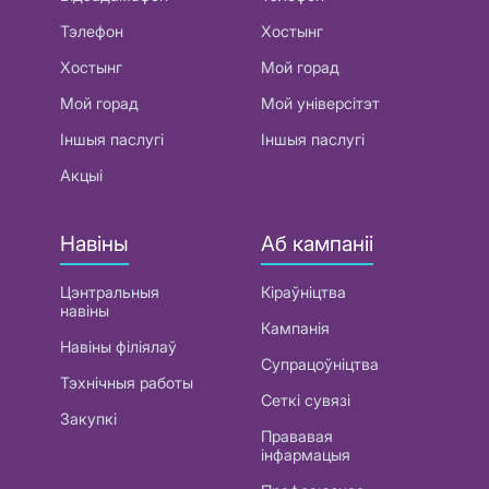
Тэлефон
Хостынг
Хостынг
Мой горад
Мой горад
Мой універсітэт
Іншыя паслугі
Іншыя паслугі
Акцыі
Навіны
Аб кампаніі
Цэнтральныя
Кіраўніцтва
навіны
Кампанія
Навіны філіялаў
Супрацоўніцтва
Тэхнічныя работы
Сеткі сувязі
Закупкі
Прававая
інфармацыя