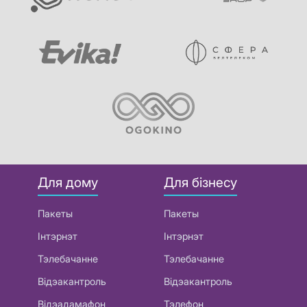
Для дому
Для бізнесу
Пакеты
Пакеты
Інтэрнэт
Інтэрнэт
Тэлебачанне
Тэлебачанне
Відэакантроль
Відэакантроль
Відэадамафон
Тэлефон