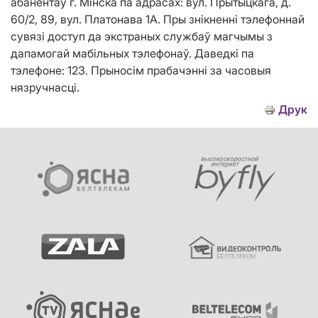
абанентаў г. Мінска па адрасах: вул. Прытыцкага, д.
60/2, 89, вул. Платонава 1А. Пры знікненні тэлефоннай
сувязі доступ да экстраных службаў магчымы з
дапамогай мабільных тэлефонаў. Даведкі па
тэлефоне: 123. Прыносім прабачэнні за часовыя
нязручнасці.
Друк