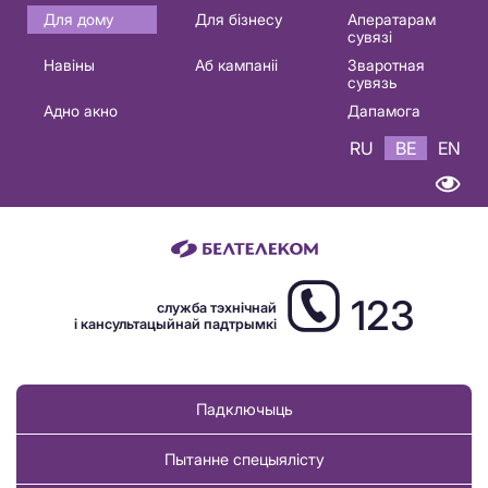
Основная
Для дому
Для бізнесу
Аператарам
сувязі
навигация
Навіны
Аб кампаніі
Зваротная
BE
сувязь
Адно акно
Дапамога
RU
BE
EN
123
служба тэхнічнай
і кансультацыйнай падтрымкі
Падключыць
Пытанне спецыялісту