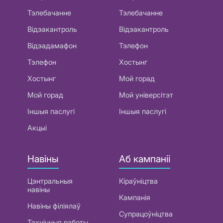
Тэлебачанне
Тэлебачанне
Відэакантроль
Відэакантроль
Відэадамафон
Тэлефон
Тэлефон
Хостынг
Хостынг
Мой горад
Мой горад
Мой універсітэт
Іншыя паслугі
Іншыя паслугі
Акцыі
Навіны
Аб кампаніі
Цэнтральныя
Кіраўніцтва
навіны
Кампанія
Навіны філіялаў
Супрацоўніцтва
Тэхнічныя работы