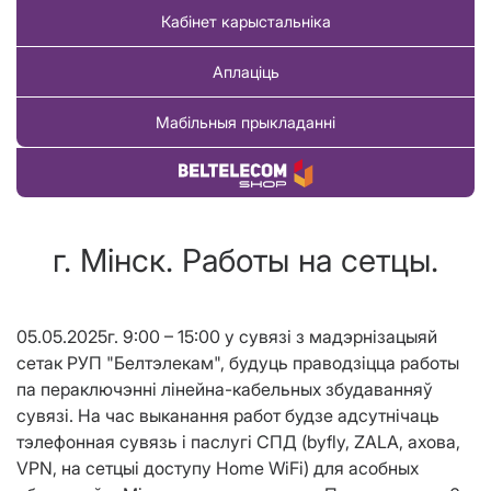
Кабінет карыстальніка
Аплаціць
Мабільныя прыкладанні
Купіць тавар
г. Мінск. Работы на сетцы.
05.05.2025г. 9:00 – 15:00 у сувязі з мадэрнізацыяй
сетак РУП "Белтэлекам", будуць праводзіцца работы
па пераключэнні лінейна-кабельных збудаванняў
сувязі. На час выканання работ будзе адсутнічаць
тэлефонная сувязь і паслугі СПД (byfly, ZALA, ахова,
VPN, на сетцыі доступу Home WiFi) для асобных