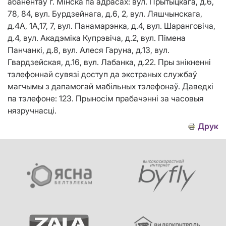
абанентаў г. Мінска па адрасах: вул. Прытыцкага, д.6,
78, 84, вул. Бурдзейнага, д.6, 2, вул. Ляшчынскага,
д.4А, 1А,17, 7, вул. Панамарэнка, д.4, вул. Шаранговiча,
д.4, вул. Акадэмiка Купрэвiча, д.2, вул. Пiмена
Панчанкi, д.8, вул. Алеся Гаруна, д.13, вул.
Гвардзейская, д.16, вул. Лабанка, д.22. Пры знікненні
тэлефоннай сувязі доступ да экстраных службаў
магчымы з дапамогай мабільных тэлефонаў. Даведкі
па тэлефоне: 123. Прыносім прабачэнні за часовыя
нязручнасці.
Друк