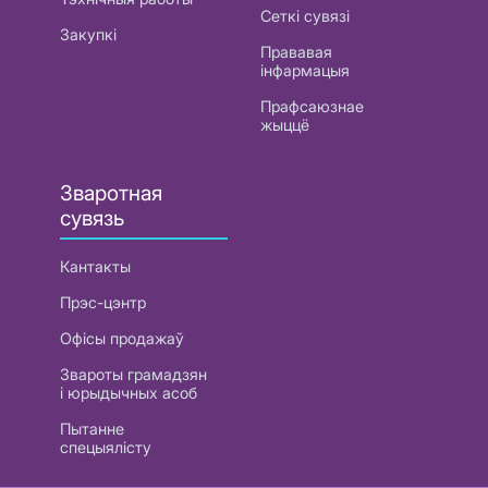
Сеткі сувязі
Закупкі
Прававая
інфармацыя
Прафсаюзнае
жыццё
Зваротная
сувязь
Кантакты
Прэс-цэнтр
Офісы продажаў
Звароты грамадзян
і юрыдычных асоб
Пытанне
спецыялісту