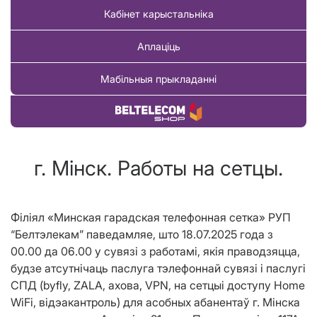
Кабінет карыстальніка
Аплаціць
Мабільныя прыкладанні
Купіць тавар
г. Мінск. Работы на сетцы.
Філіял «Минская гарадская телефонная сетка» РУП
“Белтэлекам” паведамляе, што 18.07.2025 года з
00.00 да 06.00 у сувязі з работамі, якія праводзяцца,
будзе атсутнічаць паслуга тэлефоннай сувязі і паслугі
СПД (byfly, ZALA, ахова, VPN, на сетцыі доступу Home
WiFi, відэакантроль) для асобных абанентаў г. Мінска