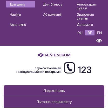
Основная
Для дому
Для бізнесу
Аператарам
сувязі
навигация
Навіны
Аб кампаніі
Зваротная
BE
сувязь
Адно акно
Дапамога
RU
BE
EN
123
служба тэхнічнай
і кансультацыйнай падтрымкі
Падключыць
Пытанне спецыялісту