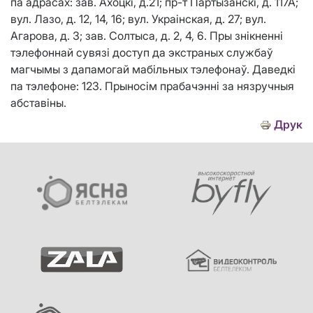
па адрасах: зав. Ахоцкі, д.21; пр-т Партызанскі, д. 117А;
вул. Лазо, д. 12, 14, 16; вул. Украінская, д. 27; вул.
Агарова, д. 3; зав. Солтыса, д. 2, 4, 6. Пры знікненні
тэлефоннай сувязі доступ да экстраных службаў
магчымы з дапамогай мабільных тэлефонаў. Даведкі
па тэлефоне: 123. Прыносім прабачэнні за нязручныя
абставіны.
Друк