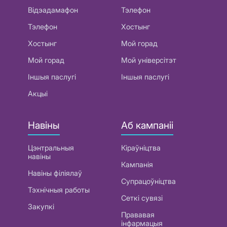
Відэадамафон
Тэлефон
Тэлефон
Хостынг
Хостынг
Мой горад
Мой горад
Мой універсітэт
Іншыя паслугі
Іншыя паслугі
Акцыі
Навіны
Аб кампаніі
Цэнтральныя
Кіраўніцтва
навіны
Кампанія
Навіны філіялаў
Супрацоўніцтва
Тэхнічныя работы
Сеткі сувязі
Закупкі
Прававая
інфармацыя