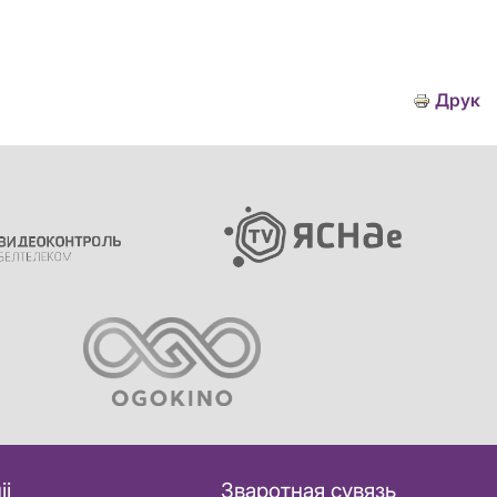
Друк
іі
Зваротная сувязь