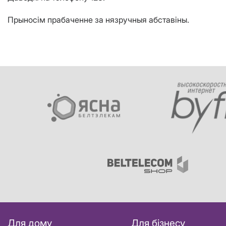
Прыносiм прабаченне за нязручныя абставiны.
Для дому
Для бізнесу