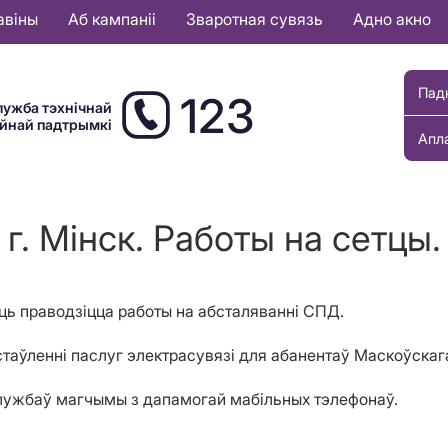
авіны
Аб кампаніі
Зваротная сувязь
Адно акно
Пад
123
лужба тэхнічнай
ыйнай падтрымкі
Апл
г. Мінск. Работы на сетцы.
уць праводзіцца работы на абсталяванні СПД.
ўленні паслуг электрасувязі для абанентаў Маскоўскага, 
службаў магчымы з дапамогай мабільных тэлефонаў.