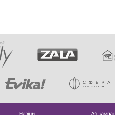
Навіны
Аб кампан