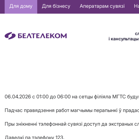
Основная
Для дому
Для бізнесу
Аператарам сувязі
Н
навигация
BE
с
і кансультац
06.04.2026 с 01:00 до 06:00 на сетцы філіяла МГТС буд
Падчас правядзення работ магчымы перапынкі ў прадаста
Пры знікненні тэлефоннай сувязі доступ да экстраных 
Даведкі па тэлефону 123.