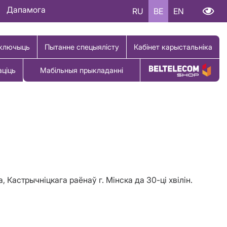
Дапамога
RU
BE
EN
ключыць
Пытанне спецыялісту
Кабінет карыстальніка
аціць
Мабільныя прыкладанні
Купіць тавар
Кастрычнiцкага раёнаў г. Мiнска да 30-ці хвілін.