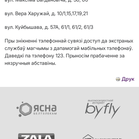
вул. Вера Харужай, д. 10/1,15,17,19,21
вул. Куйбышава, д. 57А, 61/1, 61/2, 61/3
Пры знікненні тэлефоннай сувязі доступ да экстраных
службаў магчымы з дапамогай мабільных тэлефонаў.
Даведкі па тэлефону 123. Прыносiм прабаченне за
нязручныя абставiны.
Друк