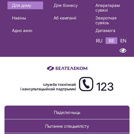
Основная
Для дому
Для бізнесу
Аператарам
сувязі
навигация
Навіны
Аб кампаніі
Зваротная
BE
сувязь
Адно акно
Дапамога
RU
BE
EN
123
служба тэхнічнай
і кансультацыйнай падтрымкі
Падключыць
Пытанне спецыялісту