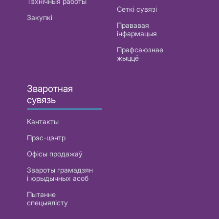
Тэхнічныя работы
Сеткі сувязі
Закупкі
Прававая
інфармацыя
Прафсаюзнае
жыццё
Зваротная
сувязь
Кантакты
Прэс-цэнтр
Офісы продажаў
Звароты грамадзян
і юрыдычных асоб
Пытанне
спецыялісту