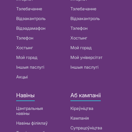
Тэлебачанне
Тэлебачанне
Відэакантроль
Відэакантроль
Відэадамафон
Тэлефон
Тэлефон
Хостынг
Хостынг
Мой горад
Мой горад
Мой універсітэт
Іншыя паслугі
Іншыя паслугі
Акцыі
Навіны
Аб кампаніі
Цэнтральныя
Кіраўніцтва
навіны
Кампанія
Навіны філіялаў
Супрацоўніцтва