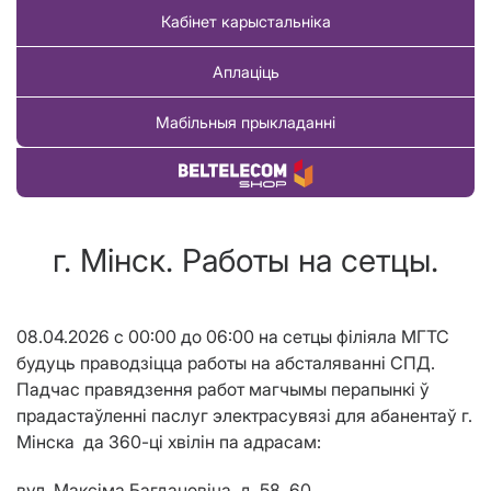
Кабінет карыстальніка
Аплаціць
Мабільныя прыкладанні
Купіць тавар
г. Мінск. Работы на сетцы.
08.04.2026 с 00:00 до 06:00 на сетцы філіяла МГТС
будуць праводзіцца работы на абсталяванні СПД.
Падчас правядзення работ магчымы перапынкі ў
прадастаўленні паслуг электрасувязі для абанентаў г.
М
і
нска
да 360-ці хвілін па адрасам
:
вул. Максіма Багдановіча, д. 58, 60