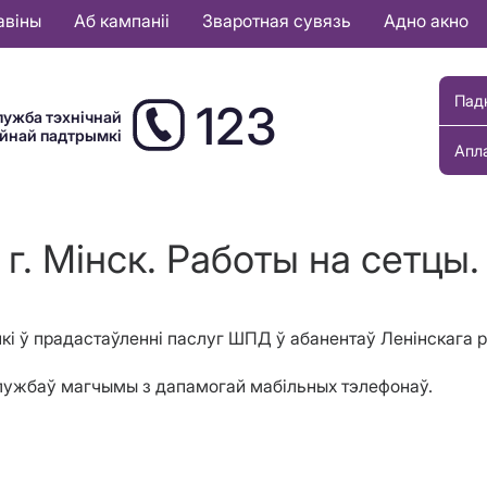
авіны
Аб кампаніі
Зваротная сувязь
Адно акно
Пад
123
лужба тэхнічнай
ыйнай падтрымкі
Апл
г. Мінск. Работы на сетцы.
нкі ў прадастаўленні паслуг ШПД ў абанентаў
Лен
i
нскага
р
службаў магчымы з дапамогай мабільных тэлефонаў.