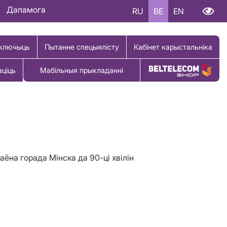
Дапамога
RU
BE
EN
ключыць
Пытанне спецыялісту
Кабінет карыстальніка
аціць
Мабільныя прыкладанні
Купіць тавар
аён
а горада Мінска да 9
0
-
ц
i
хвілін