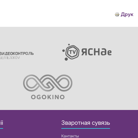
Друк
іі
Зваротная сувязь
Кантакты