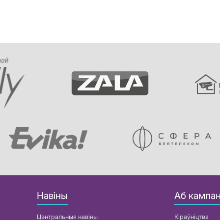
Навіны
Аб кампан
Цэнтральныя навіны
Кіраўніцтва