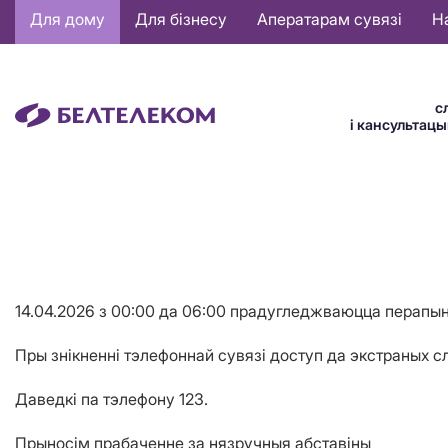
Основная
Для дому
Для бізнесу
Аператарам сувязі
Н
навигация
BE
с
і кансультац
14.04.2026 з 00:00 да 06:00 прадугледжваюцца перапы
Пры знікненні тэлефоннай сувязі доступ да экстраных 
Даведкі па тэлефону 123.
Прынос
i
м прабаченне за нязручныя абстав
i
ны