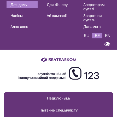
Основная
Для дому
Для бізнесу
Аператарам
сувязі
навигация
Навіны
Аб кампаніі
Зваротная
BE
сувязь
Адно акно
Дапамога
RU
BE
EN
123
служба тэхнічнай
і кансультацыйнай падтрымкі
Падключыць
Пытанне спецыялісту