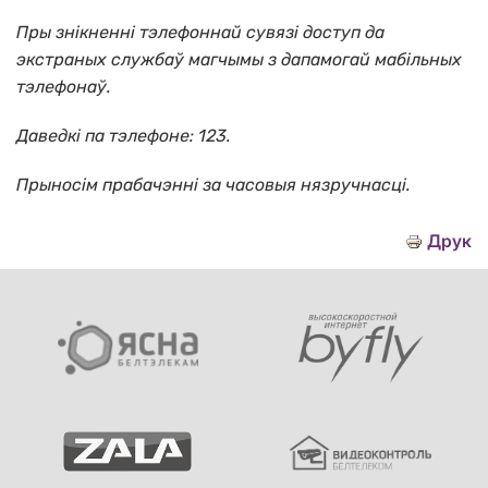
Пры знікненні тэлефоннай сувязі доступ да
экстраных службаў магчымы з дапамогай мабільных
тэлефонаў.
Даведкі па тэлефоне: 123.
Прыносім прабачэнні за часовыя нязручнасці.
Друк