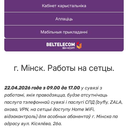
Кабінет карыстальніка
Аплаціць
Мабільныя прыкладанні
Купіць тавар
г. Мінск. Работы на сетцы.
22.04.2026 года з 09.00 да 17.00
у сувязі з
работамі, якія праводзяцца, будзе атсутнічаць
паслуга тэлефоннай сувязі і паслугі СПД (byfly, ZALA,
ахова, VPN, на сетцыі доступу Home WiFi,
відэакантроль) для асобных абанентаў г. Мінска па
адрасу вул. Кiсялёва, 26а.