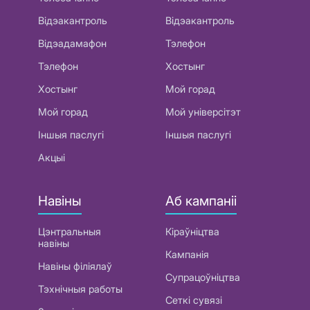
Відэакантроль
Відэакантроль
Відэадамафон
Тэлефон
Тэлефон
Хостынг
Хостынг
Мой горад
Мой горад
Мой універсітэт
Іншыя паслугі
Іншыя паслугі
Акцыі
Навіны
Аб кампаніі
Цэнтральныя
Кіраўніцтва
навіны
Кампанія
Навіны філіялаў
Супрацоўніцтва
Тэхнічныя работы
Сеткі сувязі