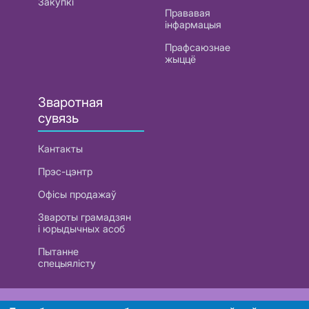
Закупкі
Прававая
інфармацыя
Прафсаюзнае
жыццё
Зваротная
сувязь
Кантакты
Прэс-цэнтр
Офісы продажаў
Звароты грамадзян
і юрыдычных асоб
Пытанне
спецыялісту
РУП «Белтэлекам». УНП 101007741