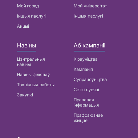
Мой горад
Мой універсітэт
Іншыя паслугі
Іншыя паслугі
Акцыі
Навіны
Аб кампаніі
Цэнтральныя
Кіраўніцтва
навіны
Кампанія
Навіны філіялаў
Супрацоўніцтва
Тэхнічныя работы
Сеткі сувязі
Закупкі
Прававая
інфармацыя
Прафсаюзнае
жыццё