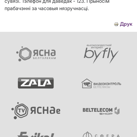
сувязі. Тэлефон для даведак - 123. Прыносім
прабачэнні за часовыя нязручнасці
.
Друк