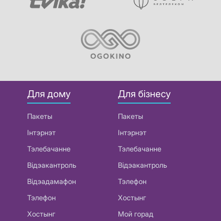
Для дому
Для бізнесу
Пакеты
Пакеты
Інтэрнэт
Інтэрнэт
Тэлебачанне
Тэлебачанне
Відэакантроль
Відэакантроль
Відэадамафон
Тэлефон
Тэлефон
Хостынг
Хостынг
Мой горад