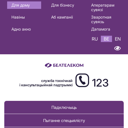
Основная
Для дому
Для бізнесу
Аператарам
сувязі
навигация
Навіны
Аб кампаніі
Зваротная
BE
сувязь
Адно акно
Дапамога
RU
BE
EN
123
служба тэхнічнай
і кансультацыйнай падтрымкі
Падключыць
Пытанне спецыялісту