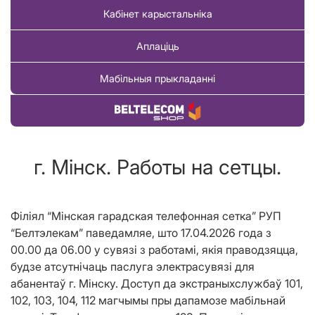
Кабінет карыстальніка
Аплаціць
Мабільныя прыкладанні
Купіць тавар
г. Мінск. Работы на сетцы.
Філіял “Мінская гарадская телефонная сетка” РУП
“Белтэлекам” паведамляе, што 17.04.2026 года з
00.00 да 06.00 у сувязі з работамі, якія праводзяцца,
будзе атсутнічаць паслуга электрасувязі для
абанентаў г. Мінску.
Доступ да
экстраных
службаў
101,
102, 103, 104, 112
магчымы пры дапамозе мабільнай