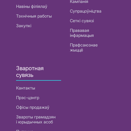
Кампанія
Навіны філіялаў
Супрацоўніцтва
Тэхнічныя работы
Сеткі сувязі
Закупкі
Прававая
інфармацыя
Прафсаюзнае
жыццё
Зваротная
сувязь
Кантакты
Прэс-цэнтр
Офісы продажаў
Звароты грамадзян
і юрыдычных асоб