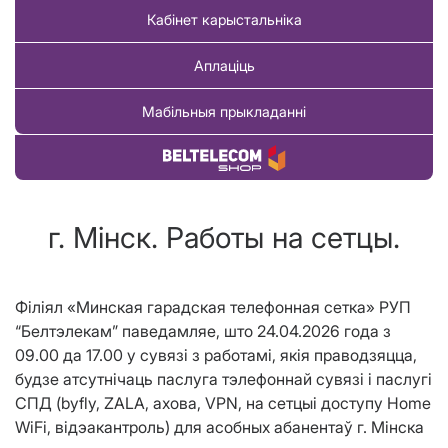
Кабінет карыстальніка
Аплаціць
Мабільныя прыкладанні
Купіць тавар
г. Мінск. Работы на сетцы.
Філіял «Минская гарадская телефонная сетка» РУП
“Белтэлекам” паведамляе, што 24.04.2026 года з
09.00 да 17.00 у сувязі з работамі, якія праводзяцца,
будзе атсутнічаць паслуга тэлефоннай сувязі і паслугі
СПД (byfly, ZALA, ахова, VPN, на сетцыі доступу Home
WiFi, відэакантроль) для асобных абанентаў г. М
інска