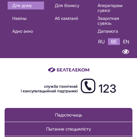
Основная
Для дому
Для бізнесу
Аператарам
сувязі
навигация
Навіны
Аб кампаніі
Зваротная
BE
сувязь
Адно акно
Дапамога
RU
BE
EN
123
служба тэхнічнай
і кансультацыйнай падтрымкі
Падключыць
Пытанне спецыялісту