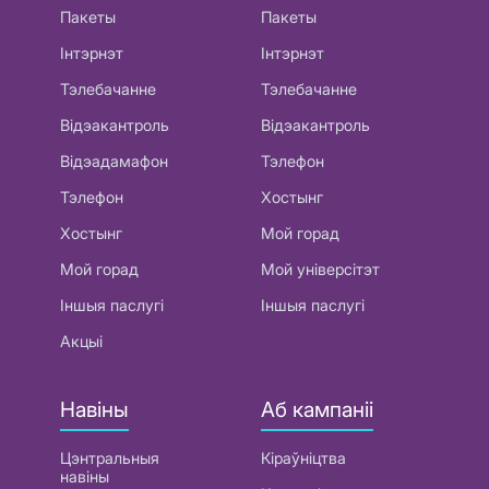
Пакеты
Пакеты
Інтэрнэт
Інтэрнэт
Тэлебачанне
Тэлебачанне
Відэакантроль
Відэакантроль
Відэадамафон
Тэлефон
Тэлефон
Хостынг
Хостынг
Мой горад
Мой горад
Мой універсітэт
Іншыя паслугі
Іншыя паслугі
Акцыі
Навіны
Аб кампаніі
Цэнтральныя
Кіраўніцтва
навіны