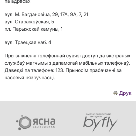
па адрасах:
вул. М. Багдановіча, 29, 17А, 9А, 7, 21
вул. Старажэўская, 5
пл. Парыжскай камуны, 1
вул. Траецкая наб. 4
Пры знікненні тэлефоннай сувязі доступ да экстраных
службаў магчымы з дапамогай мабільных тэлефонаў.
Даведкі па тэлефоне: 123
. Прыносім прабачэнні за
часовыя нязручнасці.
Друк