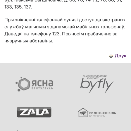
133, 135, 137.
Пры знікненні тэлефоннай сувязі доступ да экстраных
службаў магчымы з дапамогай мабільных тэлефонаў.
Даведкі па тэлефону 123. Прыносiм прабаченне за
нязручныя абставiны.
Друк