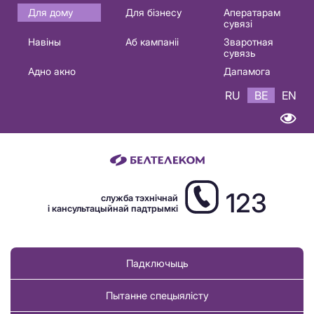
Основная
Для дому
Для бізнесу
Аператарам
сувязі
навигация
Навіны
Аб кампаніі
Зваротная
BE
сувязь
Адно акно
Дапамога
RU
BE
EN
123
служба тэхнічнай
і кансультацыйнай падтрымкі
Падключыць
Пытанне спецыялісту