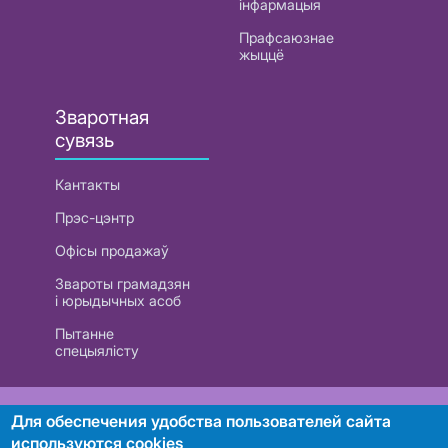
інфармацыя
Прафсаюзнае
жыццё
Зваротная
сувязь
Кантакты
Прэс-цэнтр
Офісы продажаў
Звароты грамадзян
і юрыдычных асоб
Пытанне
спецыялісту
РУП «Белтэлекам». УНП 101007741
Для обеспечения удобства пользователей сайта
используются cookies