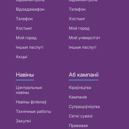
Відэадамафон
Тэлефон
Тэлефон
Хостынг
Хостынг
Мой горад
Мой горад
Мой універсітэт
Іншыя паслугі
Іншыя паслугі
Акцыі
Навіны
Аб кампаніі
Цэнтральныя
Кіраўніцтва
навіны
Кампанія
Навіны філіялаў
Супрацоўніцтва
Тэхнічныя работы
Сеткі сувязі
Закупкі
Прававая