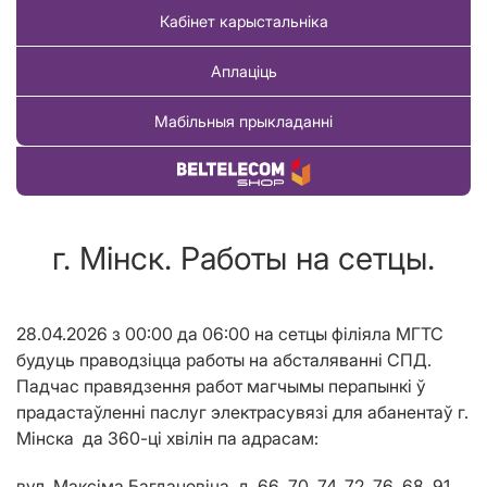
Кабінет карыстальніка
Аплаціць
Мабільныя прыкладанні
Купіць тавар
г. Мінск. Работы на сетцы.
28.04.2026 з 00:00 да 06:00 на сетцы філіяла МГТС
будуць праводзіцца работы на абсталяванні СПД.
Падчас правядзення работ магчымы перапынкі ў
прадастаўленні паслуг электрасувязі для абанентаў г.
М
і
нска
да 360-ці хвілін па адрасам
:
вул. Максіма Багдановіча, д. 66, 70, 74, 72, 76, 68, 91,