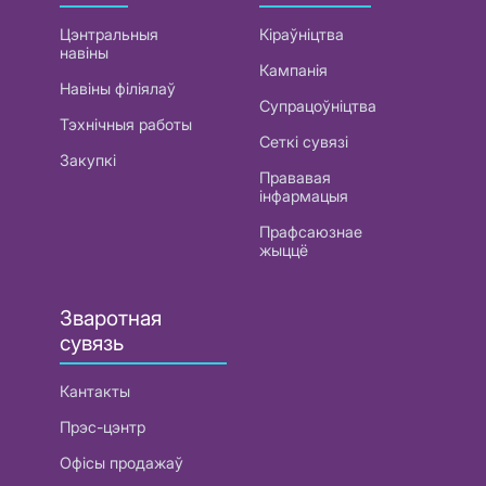
Цэнтральныя
Кіраўніцтва
навіны
Кампанія
Навіны філіялаў
Супрацоўніцтва
Тэхнічныя работы
Сеткі сувязі
Закупкі
Прававая
інфармацыя
Прафсаюзнае
жыццё
Зваротная
сувязь
Кантакты
Прэс-цэнтр
Офісы продажаў