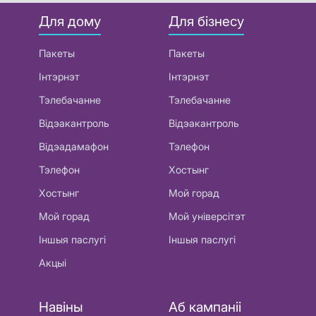
Для дому
Для бізнесу
Пакеты
Пакеты
Інтэрнэт
Інтэрнэт
Тэлебачанне
Тэлебачанне
Відэакантроль
Відэакантроль
Відэадамафон
Тэлефон
Тэлефон
Хостынг
Хостынг
Мой горад
Мой горад
Мой універсітэт
Іншыя паслугі
Іншыя паслугі
Акцыі
Навіны
Аб кампаніі