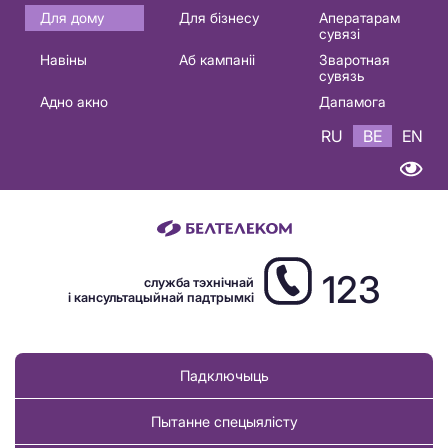
Основная
Для дому
Для бізнесу
Аператарам
сувязі
навигация
Навіны
Аб кампаніі
Зваротная
BE
сувязь
Адно акно
Дапамога
RU
BE
EN
123
служба тэхнічнай
і кансультацыйнай падтрымкі
Падключыць
Пытанне спецыялісту