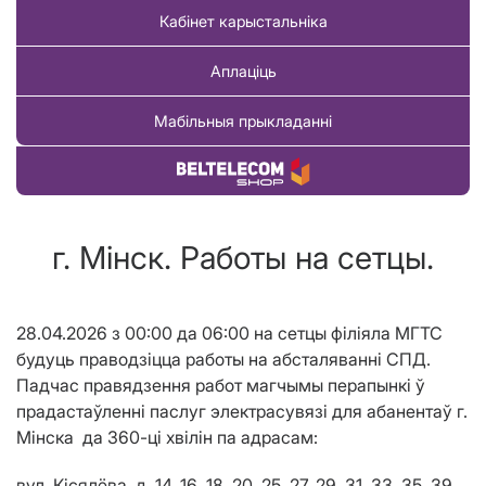
Кабінет карыстальніка
Аплаціць
Мабільныя прыкладанні
Купіць тавар
г. Мінск. Работы на сетцы.
28.04.2026 з 00:00 да 06:00 на сетцы філіяла МГТС
будуць праводзіцца работы на абсталяванні СПД.
Падчас правядзення работ магчымы перапынкі ў
прадастаўленні паслуг электрасувязі для абанентаў г.
М
і
нска
да 360-ці хвілін па адрасам
:
вул. Кісялёва, д. 14, 16, 18, 20, 25, 27, 29, 31, 33, 35, 39,