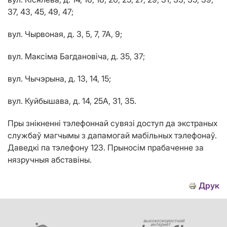
37, 43, 45, 49, 47;
вул. Чырвоная, д. 3, 5, 7, 7А, 9;
вул. Максіма Багдановіча, д. 35, 37;
вул. Чычэрына, д. 13, 14, 15;
вул. Куйбышава, д. 14, 25А, 31, 35.
Пры знікненні тэлефоннай сувязі доступ да экстраных
службаў магчымы з дапамогай мабільных тэлефонаў.
Даведкі па тэлефону 123. Прыносiм прабаченне за
нязручныя абставiны.
Друк