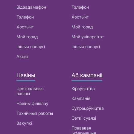
Відэадамафон
Тэлефон
Тэлефон
Хостынг
Хостынг
Мой горад
Мой горад
Мой універсітэт
Іншыя паслугі
Іншыя паслугі
Акцыі
Навіны
Аб кампаніі
Цэнтральныя
Кіраўніцтва
навіны
Кампанія
Навіны філіялаў
Супрацоўніцтва
Тэхнічныя работы
Сеткі сувязі
Закупкі
Прававая
інфармацыя