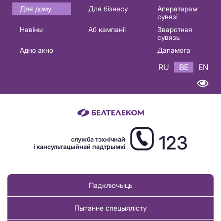
Основная
Для дому
Для бізнесу
Аператарам
сувязі
навигация
Навіны
Аб кампаніі
Зваротная
BE
сувязь
Адно акно
Дапамога
RU
BE
EN
123
служба тэхнічнай
і кансультацыйнай падтрымкі
Падключыць
Пытанне спецыялісту