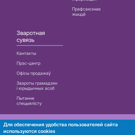
Прафсаюзнае
жыццё
Зваротная
сувязь
Кантакты
Прэс-цэнтр
Офісы продажаў
Звароты грамадзян
і юрыдычных асоб
Пытанне
спецыялісту
РУП «Белтэлекам». УНП 101007741
Для обеспечения удобства пользователей сайта
используются cookies