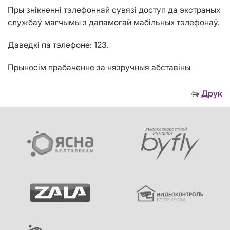
Пры знікненні тэлефоннай сувязі доступ да экстраных
службаў магчымы з дапамогай мабільных тэлефонаў.
Даведкі па тэлефоне: 123.
Прыносiм прабаченне за нязручныя абставiны
Друк