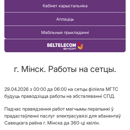
Кабінет карыстальніка
Аплаціць
Мабільныя прыкладанні
Купіць тавар
г. Мінск. Работы на сетцы.
29.04.2026 з 00:00 да 06:00 на сетцы філіяла МГТС
будуць праводзіцца работы на абсталяванні СПД.
Падчас правядзення работ магчымы перапынкі ў
прадастаўленні паслуг электрасувязі для абанентаў
Савецкага раёна
г. М
i
нска
да 360-ці хвілін.