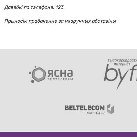
Даведкі па тэлефоне: 123.
Прыносiм прабаченне за нязручныя абставiны