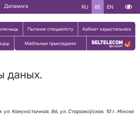
Дапамога
RU
BE
EN
ключыць
Пытанне спецыялісту
Кабінет карыстальніка
аціць
Мабільныя прыкладанні
Купіць тавар
ы даных.
ул. Камунiстычная, 86, ул. Старажоўская, 10 г. Мiнска