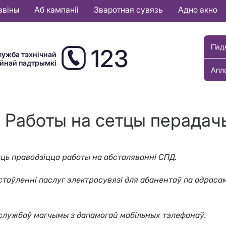
авіны
Аб кампаніі
Зваротная сувязь
Адно акно
Пад
123
лужба тэхнічнай
ыйнай падтрымкі
Апл
к. Работы на сетцы перадач
уць праводзіцца работы на абсталяванні СПД.
аўленні паслуг электрасувязі для абанентаў па адрасам: 
 службаў магчымы з дапамогай мабільных тэлефонаў.