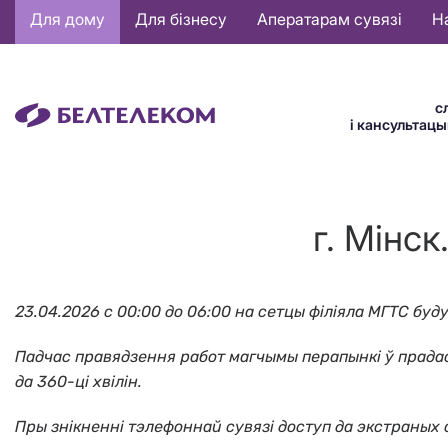
Основная
Для дому
Для бізнесу
Аператарам сувязі
Н
навигация
BE
с
і кансультац
г. Мінс
23.04.2026 с 00:00 до 06:00
на сетцы філіяла МГТС буд
Падчас правядзення работ магчымы перапынкі ў прадаст
да 360-ці хвілін.
Пры знікненні тэлефоннай сувязі доступ да экстраных