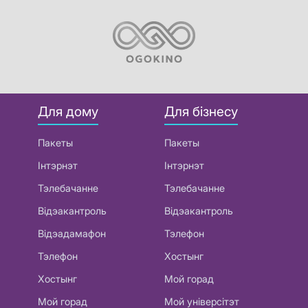
Для дому
Для бізнесу
Пакеты
Пакеты
Інтэрнэт
Інтэрнэт
Тэлебачанне
Тэлебачанне
Відэакантроль
Відэакантроль
Відэадамафон
Тэлефон
Тэлефон
Хостынг
Хостынг
Мой горад
Мой горад
Мой універсітэт