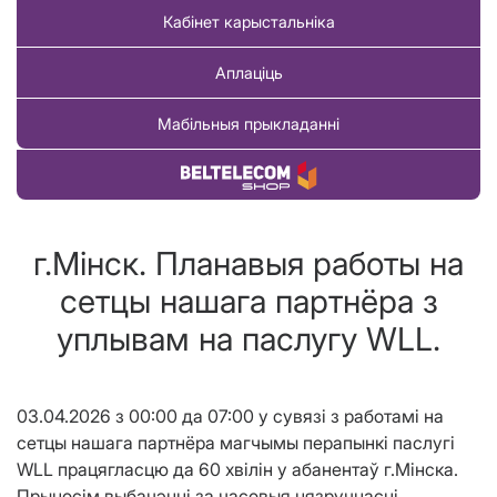
Кабінет карыстальніка
Аплаціць
Мабільныя прыкладанні
Купіць тавар
г.Мінск. Планавыя работы на
сетцы нашага партнёра з
уплывам на паслугу WLL.
03.04.2026 з 00:00 да 07:00 у сувязі з работамi на
сетцы нашага партнёра магчымы перапынкi паслугі
WLL працягласцю да 60 хвілін у абанентаў г.М
і
нска.
Прыносім выбачэнні за часовыя нязручнасці.