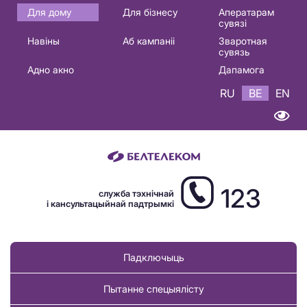
Основная
Для дому
Для бізнесу
Аператарам
сувязі
навигация
Навіны
Аб кампаніі
Зваротная
BE
сувязь
Адно акно
Дапамога
RU
BE
EN
123
служба тэхнічнай
і кансультацыйнай падтрымкі
Падключыць
Пытанне спецыялісту