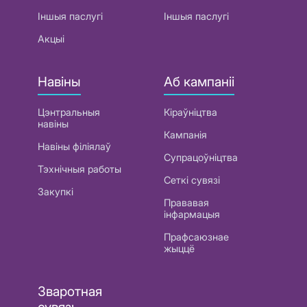
Іншыя паслугі
Іншыя паслугі
Акцыі
Навіны
Аб кампаніі
Цэнтральныя
Кіраўніцтва
навіны
Кампанія
Навіны філіялаў
Супрацоўніцтва
Тэхнічныя работы
Сеткі сувязі
Закупкі
Прававая
інфармацыя
Прафсаюзнае
жыццё
Зваротная