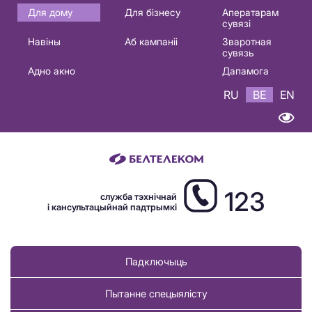
Основная
Для дому
Для бізнесу
Аператарам
сувязі
навигация
Навіны
Аб кампаніі
Зваротная
BE
сувязь
Адно акно
Дапамога
RU
BE
EN
123
служба тэхнічнай
і кансультацыйнай падтрымкі
Падключыць
Пытанне спецыялісту