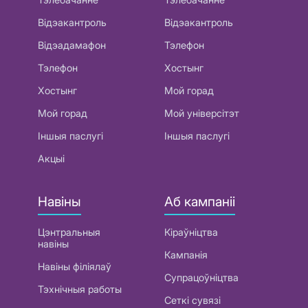
Відэакантроль
Відэакантроль
Відэадамафон
Тэлефон
Тэлефон
Хостынг
Хостынг
Мой горад
Мой горад
Мой універсітэт
Іншыя паслугі
Іншыя паслугі
Акцыі
Навіны
Аб кампаніі
Цэнтральныя
Кіраўніцтва
навіны
Кампанія
Навіны філіялаў
Супрацоўніцтва
Тэхнічныя работы
Сеткі сувязі