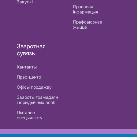
Закупкі
Прававая
інфармацыя
Прафсаюзнае
жыццё
Зваротная
сувязь
Кантакты
Прэс-цэнтр
Офісы продажаў
Звароты грамадзян
і юрыдычных асоб
Пытанне
спецыялісту
РУП «Белтэлекам». УНП 101007741