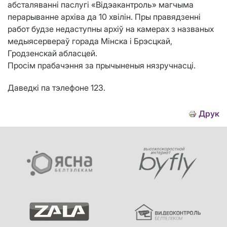
абсталяванні паслугі «Відэакантроль» магчыма
перарыванне архіва да 10 хвілін. Пры правядзенні
работ будзе недаступны архіў на камерах з названых
медыясервераў горада Мінска і Брэсцкай,
Гродзенскай абласцей.
Просім прабачэння за прычыненыя нязручнасці.
Даведкі па тэлефоне 123.
Друк