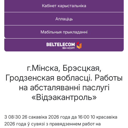
Кабінет карыстальніка
Аплаціць
Мабільныя прыкладанні
Купіць тавар
г.Мінска, Брэсцкая,
Гродзенская вобласці. Работы
на абсталяваннi паслугi
«Вiдэакантроль»
З 08:30 26 сакавіка 2026 года да 16:00 10 красавіка
2026 года ў сувязі з правядзеннем работ на