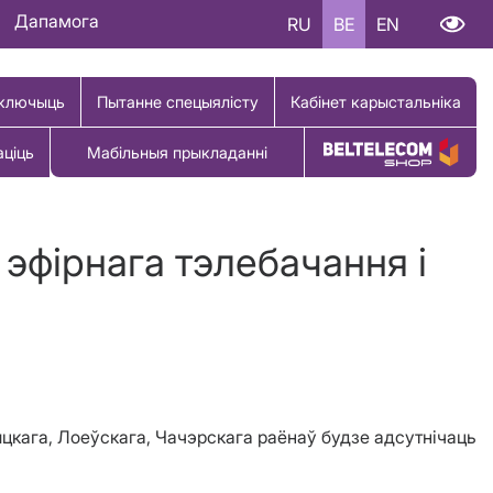
Дапамога
RU
BE
EN
ключыць
Пытанне спецыялісту
Кабінет карыстальніка
аціць
Мабільныя прыкладанні
Купіць тавар
эфірнага тэлебачання і
ыцкага, Лоеўскага, Чачэрскага раёнаў будзе адсутнічаць