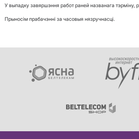
У выпадку завяршэння работ раней названага тэрміну, 
Прыносім прабачэнні за часовыя нязручнасці.