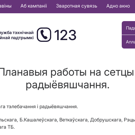
авіны
Аб кампаніі
Зваротная сувязь
Адно акно
Пад
123
лужба тэхнічнай
ыйнай падтрымкі
Апл
Планавыя работы на сетцы 
радыёвяшчання.
ага тэлебачання і радыёвяшчання.
ельскага, Б.Кашалеўскага, Веткаўскага, Добрушскага, Рэц
ага ТБ
.