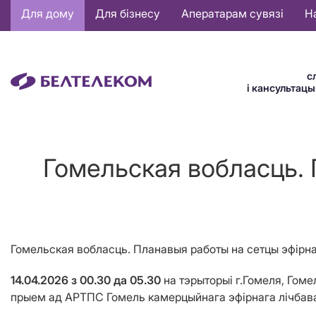
Основная
Для дому
Для бізнесу
Аператарам сувязі
Н
навигация
BE
с
і кансультац
Гомельская вобласць. 
Гомельская
вобласць.
Планавыя работы
на сетцы эфірн
14.04.2026
з 00.30 да 0
5.30
на тэрыторыі г.Гомеля, Гом
прыем ад АРТПС Гомель камерцыйнага эфірнага лічбав