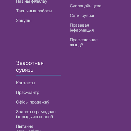
Навіны філіялаў
Супрацоўніцтва
Тэхнічныя работы
Сеткі сувязі
Закупкі
Прававая
інфармацыя
Прафсаюзнае
жыццё
Зваротная
сувязь
Кантакты
Прэс-цэнтр
Офісы продажаў
Звароты грамадзян
і юрыдычных асоб
Пытанне