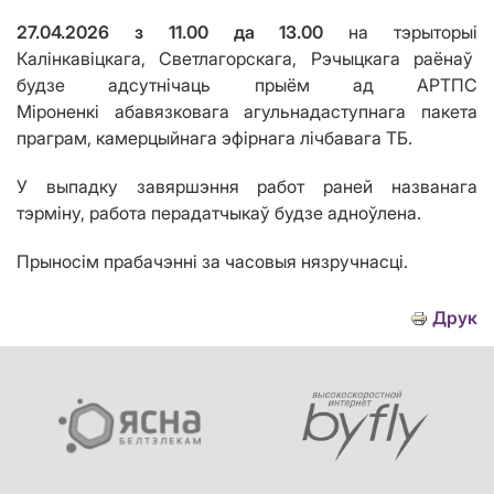
27.04.2026
з 11.00 да 13.00
на тэрыторыі
Калінкавіцкага, Светлагорскага, Рэчыцкага раёнаў
будзе адсутнічаць прыём ад АРТПС
Міроненкі абавязковага агульнадаступнага пакета
праграм, камерцыйнага эфірнага лічбавага ТБ.
У выпадку завяршэння работ раней названага
тэрміну, работа перадатчыкаў будзе адноўлена.
Прыносім
прабачэнні за часовыя нязручнасці.
Друк