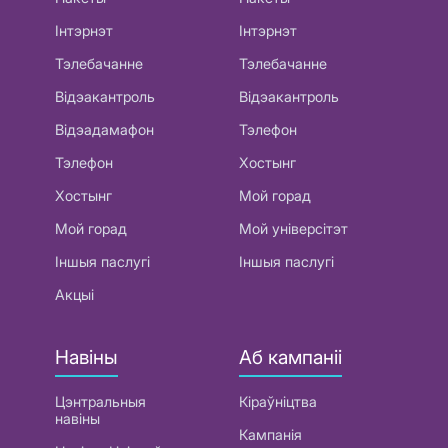
Інтэрнэт
Інтэрнэт
Тэлебачанне
Тэлебачанне
Відэакантроль
Відэакантроль
Відэадамафон
Тэлефон
Тэлефон
Хостынг
Хостынг
Мой горад
Мой горад
Мой універсітэт
Іншыя паслугі
Іншыя паслугі
Акцыі
Навіны
Аб кампаніі
Цэнтральныя
Кіраўніцтва
навіны
Кампанія