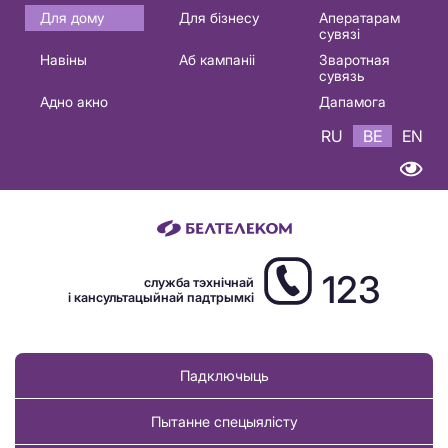
Основная
Для дому
Для бізнесу
Аператарам
сувязі
навигация
Навіны
Аб кампаніі
Зваротная
BE
сувязь
Адно акно
Дапамога
RU
BE
EN
123
служба тэхнічнай
і кансультацыйнай падтрымкі
Падключыць
Пытанне спецыялісту