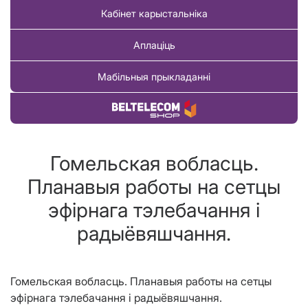
Кабінет карыстальніка
Аплаціць
Мабільныя прыкладанні
Купіць тавар
Гомельская вобласць.
Планавыя работы на сетцы
эфірнага тэлебачання і
радыёвяшчання.
Гомельская
вобласць. Планавыя р
аботы
на сетцы
эфірнага тэлебачання і радыёвяшчання.