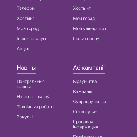
Тэлефон
Хостынг
Хостынг
Мой горад
Мой горад
Мой універсітэт
Іншыя паслугі
Іншыя паслугі
Акцыі
Навіны
Аб кампаніі
Цэнтральныя
Кіраўніцтва
навіны
Кампанія
Навіны філіялаў
Супрацоўніцтва
Тэхнічныя работы
Сеткі сувязі
Закупкі
Прававая
інфармацыя
Прафсаюзнае