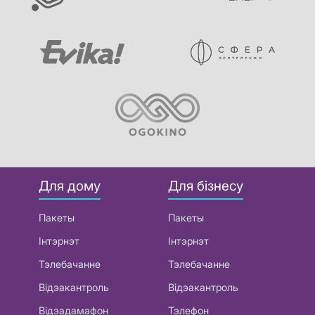
Для дому
Для бізнесу
Пакеты
Пакеты
Інтэрнэт
Інтэрнэт
Тэлебачанне
Тэлебачанне
Відэакантроль
Відэакантроль
Відэадамафон
Тэлефон