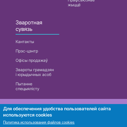
жыццё
Зваротная
сувязь
Кантакты
Прэс-цэнтр
Офісы продажаў
Звароты грамадзян
і юрыдычных асоб
Пытанне
спецыялісту
РУП «Белтэлекам». УНП 101007741
Для обеспечения удобства пользователей сайта
используются cookies
Политика использования файлов cookies