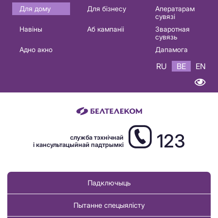
Основная
Для дому
Для бізнесу
Аператарам
сувязі
навигация
Навіны
Аб кампаніі
Зваротная
BE
сувязь
Адно акно
Дапамога
RU
BE
EN
123
служба тэхнічнай
і кансультацыйнай падтрымкі
Падключыць
Пытанне спецыялісту