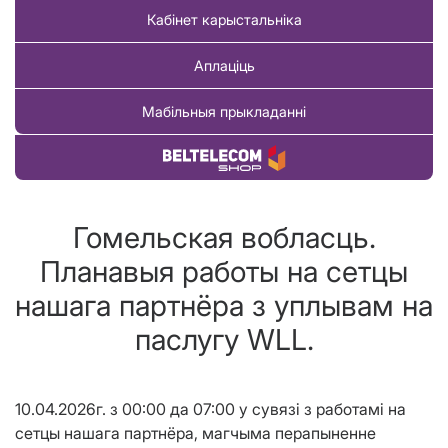
Кабінет карыстальніка
Аплаціць
Мабільныя прыкладанні
Купіць тавар
Гомельская вобласць.
Планавыя работы на сетцы
нашага партнёра з уплывам на
паслугу WLL.
10.04.2026г. з 00:00 да 07:00 у сувязі з работамi на
сетцы нашага партнёра, магчыма перапыненне