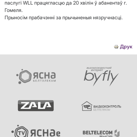
паслугі WLL працягласцю да 20 хвілін ў абанентаў г.
Гомеля.
Прыносім прабачэнні за прычыненыя нязручнасці.
Друк