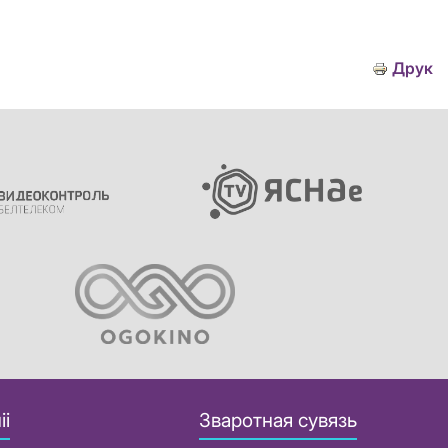
Друк
іі
Зваротная сувязь