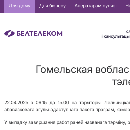
Основная
Для дому
Для бізнесу
Аператарам сувязі
Н
навигация
BE
с
і кансультац
Гомельская воблас
тэл
22.04.2025
з 09.15 да 15.00 на тэрыторыі Лельчыцка
абавязковага агульнадаступнага пакета праграм, камерц
У выпадку завяршэння работ раней названага тэрміну, 