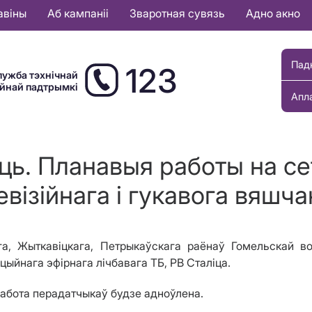
авіны
Аб кампаніі
Зваротная сувязь
Адно акно
Пад
123
лужба тэхнічнай
ыйнай падтрымкі
Апл
ць. Планавыя работы на с
евізійнага і гукавога вяшча
га, Жыткавіцкага, Петрыкаўскага
раёнаў
Гомельскай в
ыйнага эфірнага лічбавага ТБ, РВ Сталіца.
работа перадатчыкаў будзе адноўлена.