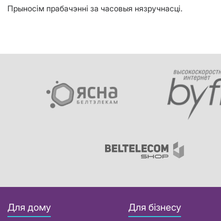
Прыносім
прабачэнні за часовыя нязручнасці.
Для дому
Для бізнесу