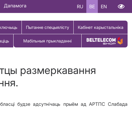
Дапамога
RU
BE
EN
ключыць
Пытанне спецыялісту
Кабінет карыстальніка
аціць
Мабільныя прыкладанні
Купіць тавар
етцы размеркавання
ння.
обласці
будзе адсутнічаць прыём
ад АРТПС Слабада