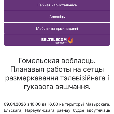
Кабінет карыстальніка
Аплаціць
Мабільныя прыкладанні
Купіць тавар
Гомельская вобласць.
Планавыя работы на сетцы
размеркавання тэлевізійнага і
гукавога вяшчання.
09
.04.2026
з 10.00 да 16.00
на тэрыторыі Мазырскага,
Ельскага, Нараўлянскага раёнаў будзе адсутнічаць