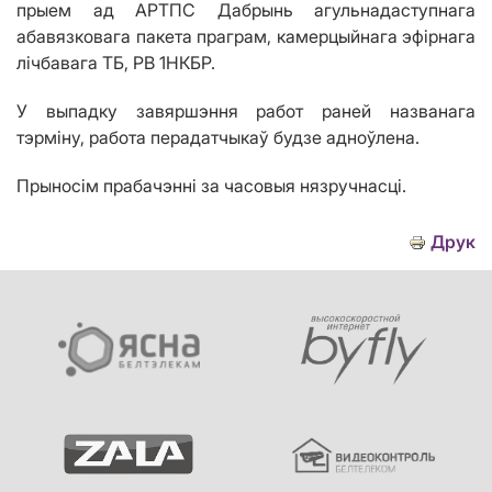
прыем ад АРТПС Дабрынь агульнадаступнага
абавязковага пакета праграм, камерцыйнага эфірнага
лічбавага ТБ,
РВ 1НКБР.
У выпадку завяршэння работ раней названага
тэрміну, работа перадатчыкаў будзе адноўлена.
Прыносім прабачэнні за часовыя нязручнасці.
Друк