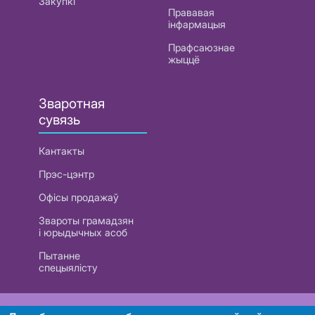
Закупкі
Прававая
інфармацыя
Прафсаюзнае
жыццё
Зваротная
сувязь
Кантакты
Прэс-цэнтр
Офісы продажаў
Звароты грамадзян
і юрыдычных асоб
Пытанне
спецыялісту
РУП «Белтэлекам». УНП 101007741