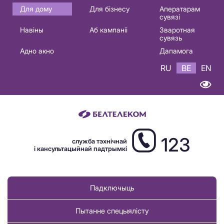
Основная
Для дому
Для бізнесу
Аператарам
сувязі
навигация
Навіны
Аб кампаніі
Зваротная
BE
сувязь
Адно акно
Дапамога
RU
BE
EN
123
служба тэхнічнай
і кансультацыйнай падтрымкі
Падключыць
Пытанне спецыялісту