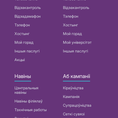
Відэакантроль
Відэакантроль
Відэадамафон
Тэлефон
Тэлефон
Хостынг
Хостынг
Мой горад
Мой горад
Мой універсітэт
Іншыя паслугі
Іншыя паслугі
Акцыі
Навіны
Аб кампаніі
Цэнтральныя
Кіраўніцтва
навіны
Кампанія
Навіны філіялаў
Супрацоўніцтва
Тэхнічныя работы
Сеткі сувязі