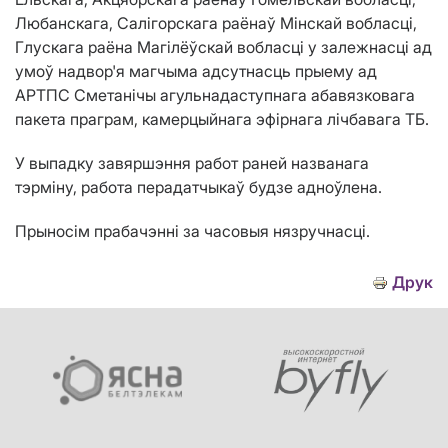
Любанскага, Салігорскага раёнаў Мінскай вобласці,
Глускага раёна Магілёўскай вобласці
у залежнасці ад
умоў надвор'я
магчыма
адсутнасць прыему ад
АРТПС Сметанічы агульнадаступнага абавязковага
пакета праграм, камерцыйнага эфірнага лічбавага ТБ.
У выпадку завяршэння работ раней названага
тэрміну, работа перадатчыкаў будзе адноўлена.
Прыносім
прабачэнні за часовыя нязручнасці.
Друк