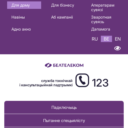
Основная
Для дому
Для бізнесу
Аператарам
сувязі
навигация
Навіны
Аб кампаніі
Зваротная
BE
сувязь
Адно акно
Дапамога
RU
BE
EN
123
служба тэхнічнай
і кансультацыйнай падтрымкі
Падключыць
Пытанне спецыялісту