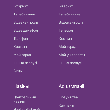
Інтэрнэт
Інтэрнэт
Тэлебачанне
Тэлебачанне
Відэакантроль
Відэакантроль
Відэадамафон
Тэлефон
Тэлефон
Хостынг
Хостынг
Мой горад
Мой горад
Мой універсітэт
Іншыя паслугі
Іншыя паслугі
Акцыі
Навіны
Аб кампаніі
Цэнтральныя
Кіраўніцтва
навіны
Кампанія
Навіны філіялаў