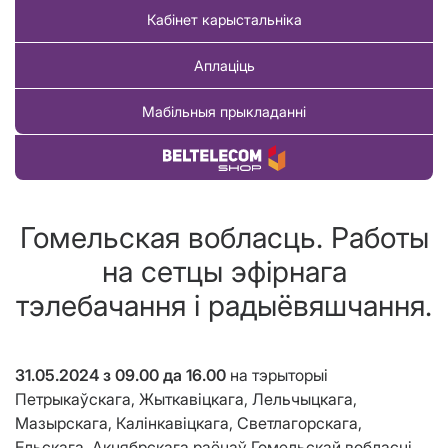
Кабінет карыстальніка
Аплаціць
Мабільныя прыкладанні
Купіць тавар
Гомельская вобласць. Работы
на сетцы эфірнага
тэлебачання і радыёвяшчання.
31.05.2024
з 09.00 да 16.00
на тэрыторыі
Петрыкаўскага, Жыткавіцкага, Лельчыцкага,
Мазырскага, Калінкавіцкага, Светлагорскага,
Ельскага, Акцябрскага раёнаў Гомельскай вобласці,