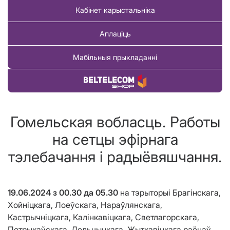
Кабінет карыстальніка
Аплаціць
Мабільныя прыкладанні
Купіць тавар
Гомельская вобласць. Работы
на сетцы эфірнага
тэлебачання і радыёвяшчання.
19.06.2024
з 00.30 да
05.30
на тэрыторыі Брагінскага,
Хойніцкага, Лоеўскага, Нараўлянскага,
Кастрычніцкага, Калінкавіцкага, Светлагорскага,
Петрыкаўскага, Лельчыцкага, Жыткавіцкага раёнаў