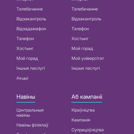
Тэлебачанне
Тэлебачанне
Відэакантроль
Відэакантроль
Відэадамафон
Тэлефон
Тэлефон
Хостынг
Хостынг
Мой горад
Мой горад
Мой універсітэт
Іншыя паслугі
Іншыя паслугі
Акцыі
Навіны
Аб кампаніі
Цэнтральныя
Кіраўніцтва
навіны
Кампанія
Навіны філіялаў
Супрацоўніцтва