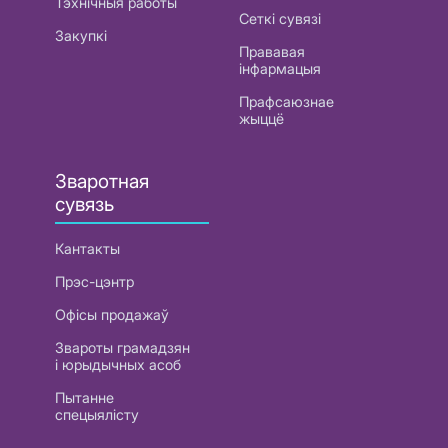
Тэхнічныя работы
Сеткі сувязі
Закупкі
Прававая
інфармацыя
Прафсаюзнае
жыццё
Зваротная
сувязь
Кантакты
Прэс-цэнтр
Офісы продажаў
Звароты грамадзян
і юрыдычных асоб
Пытанне
спецыялісту