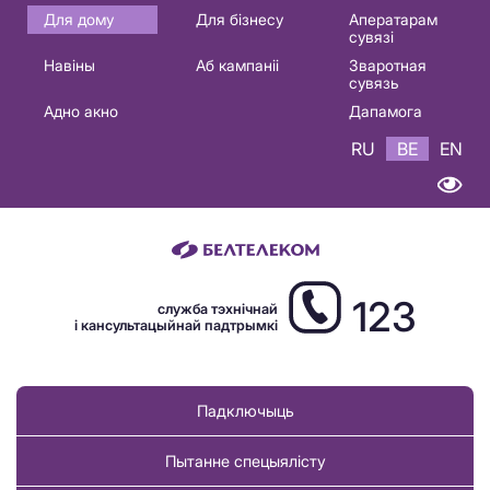
Основная
Для дому
Для бізнесу
Аператарам
сувязі
навигация
Навіны
Аб кампаніі
Зваротная
BE
сувязь
Адно акно
Дапамога
RU
BE
EN
123
служба тэхнічнай
і кансультацыйнай падтрымкі
Падключыць
Пытанне спецыялісту