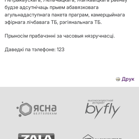
будзе адсутнічаць прыем
абавязковага
агульнадаступнага пакета праграм
, камерцыйнага
эфірнага лічбавага ТБ, рэгіянальнага ТБ.
Прыносім прабачэнні за часовыя нязручнасці.
Даведкі па тэлефоне: 123
Друк