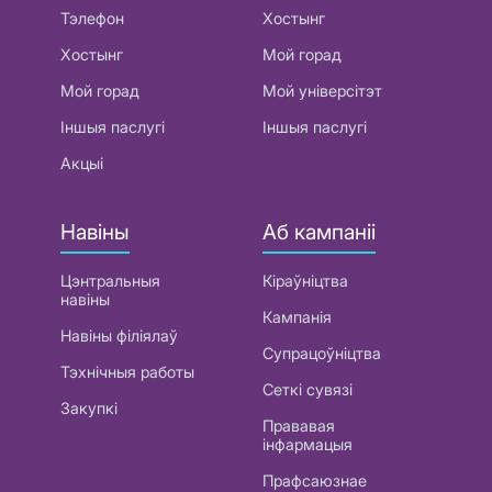
Тэлефон
Хостынг
Хостынг
Мой горад
Мой горад
Мой універсітэт
Іншыя паслугі
Іншыя паслугі
Акцыі
Навіны
Аб кампаніі
Цэнтральныя
Кіраўніцтва
навіны
Кампанія
Навіны філіялаў
Супрацоўніцтва
Тэхнічныя работы
Сеткі сувязі
Закупкі
Прававая
інфармацыя
Прафсаюзнае