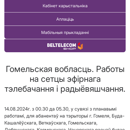
Кабінет карыстальніка
Аплаціць
Мабільныя прыкладанні
Купіць тавар
Гомельская вобласць. Работы
на сетцы эфірнага
тэлебачання і радыёвяшчання.
14.08.2024г.
з 00.30 да 05.30, у сувязі з планавымі
работамі,
для абанентаў на тэрыторыі
г. Гомеля,
Буда-
Кашалёўскага, Веткаўскага, Гомельскага,
Добрушскага, Кармянскага, Чачэрскага раенаў будзе