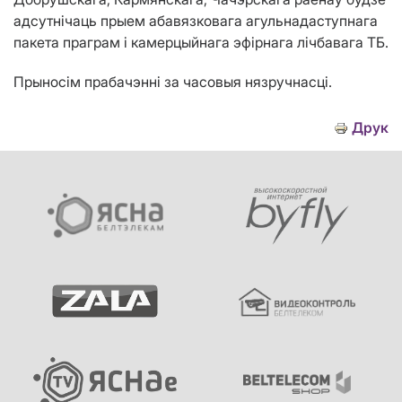
адсутнічаць прыем абавязковага агульнадаступнага
пакета праграм і камерцыйнага эфірнага лічбавага ТБ.
Прыносім прабачэнні за часовыя нязручнасці.
Друк