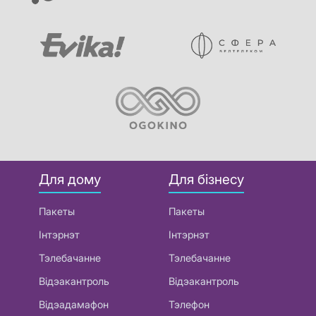
Для дому
Для бізнесу
Пакеты
Пакеты
Інтэрнэт
Інтэрнэт
Тэлебачанне
Тэлебачанне
Відэакантроль
Відэакантроль
Відэадамафон
Тэлефон