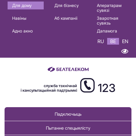
Основная
Для дому
Для бізнесу
Аператарам
сувязі
навигация
Навіны
Аб кампаніі
Зваротная
BE
сувязь
Адно акно
Дапамога
RU
BE
EN
123
служба тэхнічнай
і кансультацыйнай падтрымкі
Падключыць
Пытанне спецыялісту