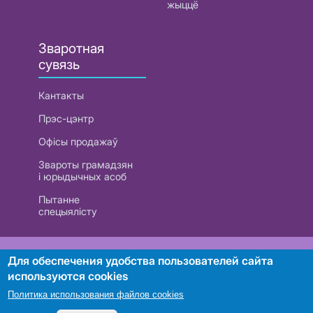
жыццё
Зваротная
сувязь
Кантакты
Прэс-цэнтр
Офісы продажаў
Звароты грамадзян
і юрыдычных асоб
Пытанне
спецыялісту
РУП «Белтэлекам». УНП 101007741
Для обеспечения удобства пользователей сайта
используются cookies
Политика использования файлов cookies
Пошук