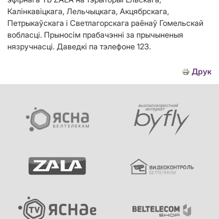
Калінкавіцкага,
Лельчыцкага, Акцябрскага
,
Петрыкаўскага і Светлагорскага
раёнаў Гомельскай
вобласці. Прыносім прабачэнні за прычыненыя
нязручнасці. Даведкі па тэлефоне 123.
Друк