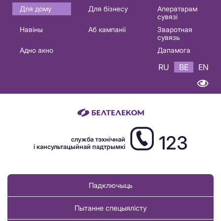
Основная
Для дому
Для бізнесу
Аператарам
сувязі
навигация
Навіны
Аб кампаніі
Зваротная
BE
сувязь
Адно акно
Дапамога
RU
BE
EN
123
служба тэхнічнай
і кансультацыйнай падтрымкі
Падключыць
Пытанне спецыялісту