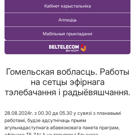
Кабінет карыстальніка
Аплаціць
Мабільныя прыкладанні
Купіць тавар
Гомельская вобласць. Работы
на сетцы эфірнага
тэлебачання і радыёвяшчання.
28.08.20
24г. з 00.30 да 05.30 у сувязі з планавымі
работамі, будзе адсутнічаць прыем
агульнадаступнага абавязковага пакета праграм,
эфірнага ТБ
ZALA
на тэрыторыі
Ельскага,