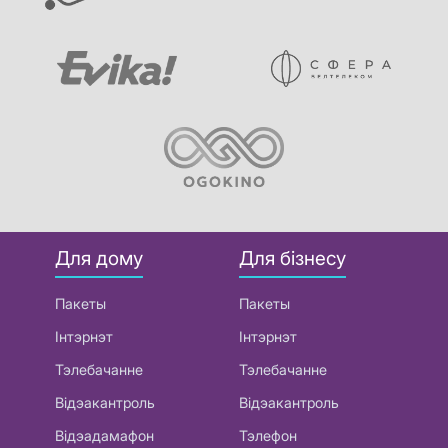
Для дому
Для бізнесу
Пакеты
Пакеты
Інтэрнэт
Інтэрнэт
Тэлебачанне
Тэлебачанне
Відэакантроль
Відэакантроль
Відэадамафон
Тэлефон