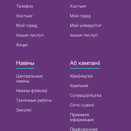
Тэлефон
Хостынг
Хостынг
Мой горад
Мой горад
Мой універсітэт
Іншыя паслугі
Іншыя паслугі
Акцыі
Навіны
Аб кампаніі
Цэнтральныя
Кіраўніцтва
навіны
Кампанія
Навіны філіялаў
Супрацоўніцтва
Тэхнічныя работы
Сеткі сувязі
Закупкі
Прававая
інфармацыя
Прафсаюзнае