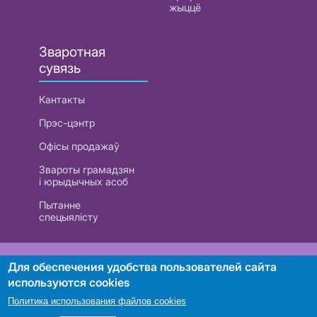
жыццё
Зваротная
сувязь
Кантакты
Прэс-цэнтр
Офісы продажаў
Звароты грамадзян
і юрыдычных асоб
Пытанне
спецыялісту
РУП «Белтэлекам». УНП 101007741
Для обеспечения удобства пользователей сайта
используются cookies
Политика использования файлов cookies