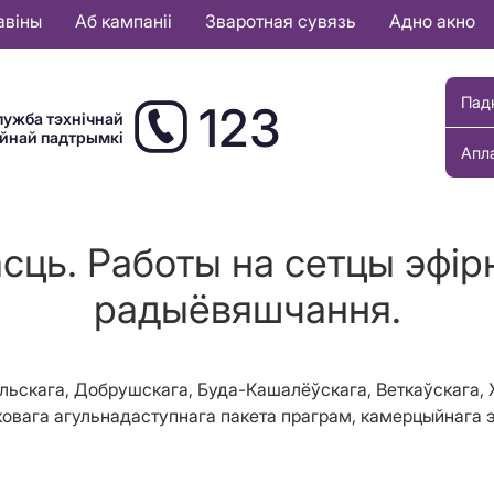
авіны
Аб кампаніі
Зваротная сувязь
Адно акно
Пад
123
лужба тэхнічнай
ыйнай падтрымкі
Апл
сць. Работы на сетцы эфірн
радыёвяшчання.
ельскага, Добрушскага, Буда-Кашалёўскага, Веткаўскага, 
овага агульнадаступнага пакета праграм
, камерцыйнага э