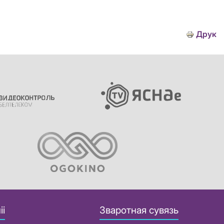
Друк
іі
Зваротная сувязь