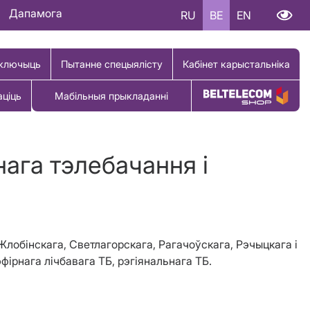
Дапамога
RU
BE
EN
ключыць
Пытанне спецыялісту
Кабінет карыстальніка
аціць
Мабільныя прыкладанні
Купіць тавар
ага тэлебачання і
Жлобінскага, Светлагорскага, Рагачоўскага, Рэчыцкага і
фірнага лічбавага ТБ, рэгіянальнага ТБ.