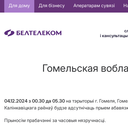
Основная
Для дому
Для бізнесу
Аператарам сувязі
Н
навигация
BE
с
і кансультац
Гомельская вобла
04.12.2024
з 00.30 да
05.30
на тэрыторыі г. Гомеля, Гом
Калінкавіцкага раёнаў
будзе адсутнічаць прыем
абавязк
Прыносім прабачэнні за часовыя нязручнасці.