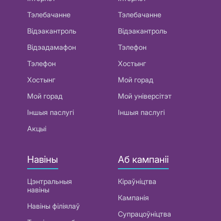
Тэлебачанне
Тэлебачанне
Відэакантроль
Відэакантроль
Відэадамафон
Тэлефон
Тэлефон
Хостынг
Хостынг
Мой горад
Мой горад
Мой універсітэт
Іншыя паслугі
Іншыя паслугі
Акцыі
Навіны
Аб кампаніі
Цэнтральныя
Кіраўніцтва
навіны
Кампанія
Навіны філіялаў
Супрацоўніцтва