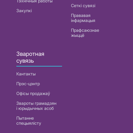
Тэхнічныя работы
Сеткі сувязі
Закупкі
Прававая
інфармацыя
Прафсаюзнае
жыццё
Зваротная
сувязь
Кантакты
Прэс-цэнтр
Офісы продажаў
Звароты грамадзян
і юрыдычных асоб
Пытанне
спецыялісту