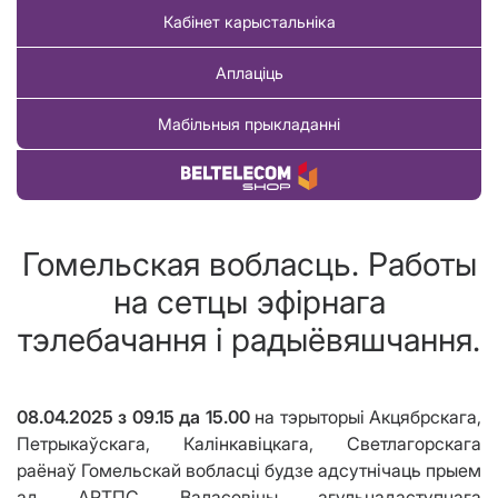
Кабінет карыстальніка
Аплаціць
Мабільныя прыкладанні
Купіць тавар
Гомельская вобласць. Работы
на сетцы эфірнага
тэлебачання і радыёвяшчання.
08.04.2025
з 09.15 да 15.00
на тэрыторыі Акцябрскага,
Петрыкаўскага, Калінкавіцкага, Светлагорскага
раёнаў Гомельскай
вобласц
і будзе адсутнічаць прыем
ад АРТПС Валасовічы агульнадаступнага