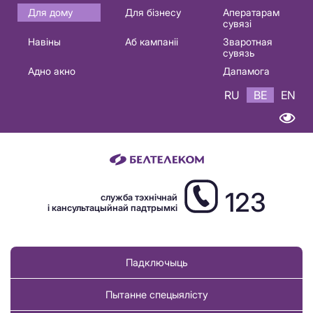
Основная
Для дому
Для бізнесу
Аператарам
сувязі
навигация
Навіны
Аб кампаніі
Зваротная
BE
сувязь
Адно акно
Дапамога
RU
BE
EN
123
служба тэхнічнай
і кансультацыйнай падтрымкі
Падключыць
Пытанне спецыялісту