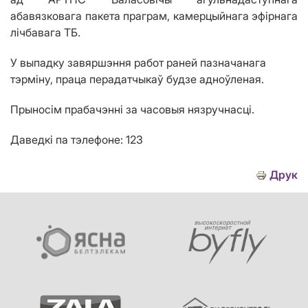
абавязковага пакета праграм, камерцыйнага эфірнага
лічбавага ТБ.
У выпадку завяршэння работ раней пазначанага
тэрміну, праца перадатчыкаў будзе адноўленая.
Прыносім прабачэнні за часовыя нязручнасці.
Даведкі па тэлефоне: 123
Друк