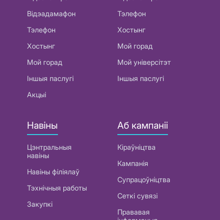
Відэадамафон
Тэлефон
Тэлефон
Хостынг
Хостынг
Мой горад
Мой горад
Мой універсітэт
Іншыя паслугі
Іншыя паслугі
Акцыі
Навіны
Аб кампаніі
Цэнтральныя
Кіраўніцтва
навіны
Кампанія
Навіны філіялаў
Супрацоўніцтва
Тэхнічныя работы
Сеткі сувязі
Закупкі
Прававая