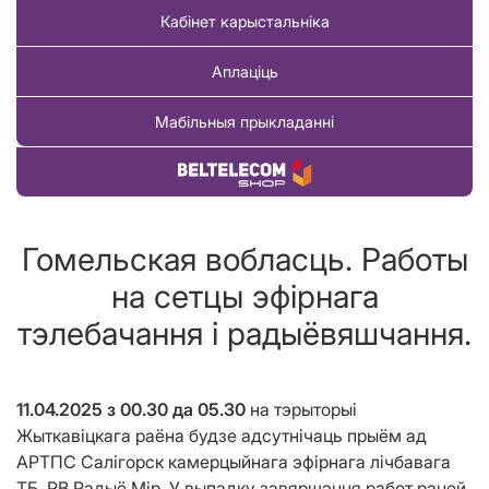
Кабінет карыстальніка
Аплаціць
Мабільныя прыкладанні
Купіць тавар
Гомельская вобласць. Работы
на сетцы эфірнага
тэлебачання і радыёвяшчання.
11.04.2025
з 00.30 да
05.30
на тэрыторыі
Жыткавіцкага раёна
будзе адсутнічаць прыём ад
АРТПС Салігорск камерцыйнага эфірнага лічбавага
ТБ, РВ Радыё Мір. У выпадку завяршэння работ раней