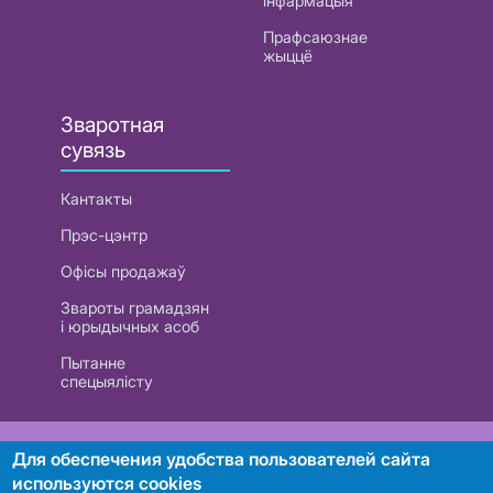
інфармацыя
Прафсаюзнае
жыццё
Зваротная
сувязь
Кантакты
Прэс-цэнтр
Офісы продажаў
Звароты грамадзян
і юрыдычных асоб
Пытанне
спецыялісту
РУП «Белтэлекам». УНП 101007741
Для обеспечения удобства пользователей сайта
используются cookies