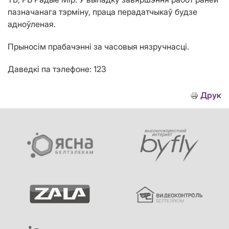
пазначанага тэрміну, праца перадатчыкаў будзе
адноўленая.
Прыносім прабачэнні за часовыя нязручнасці.
Даведкі па тэлефоне: 123
Друк