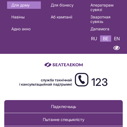
Основная
Для дому
Для бізнесу
Аператарам
сувязі
навигация
Навіны
Аб кампаніі
Зваротная
BE
сувязь
Адно акно
Дапамога
RU
BE
EN
123
служба тэхнічнай
і кансультацыйнай падтрымкі
Падключыць
Пытанне спецыялісту