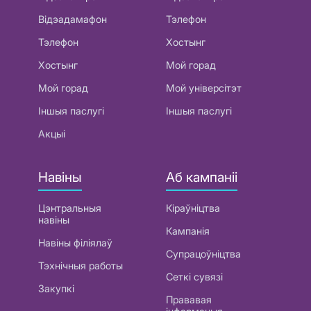
Відэадамафон
Тэлефон
Тэлефон
Хостынг
Хостынг
Мой горад
Мой горад
Мой універсітэт
Іншыя паслугі
Іншыя паслугі
Акцыі
Навіны
Аб кампаніі
Цэнтральныя
Кіраўніцтва
навіны
Кампанія
Навіны філіялаў
Супрацоўніцтва
Тэхнічныя работы
Сеткі сувязі
Закупкі
Прававая