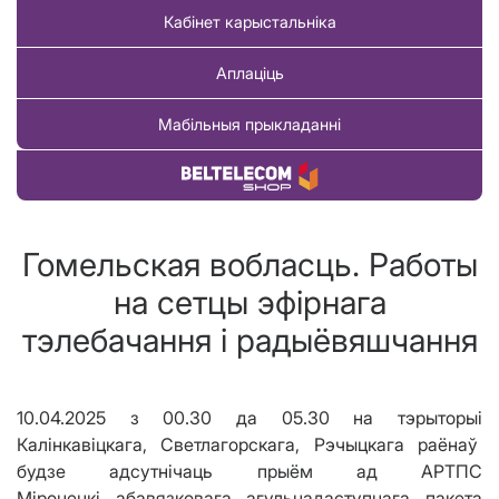
Кабінет карыстальніка
Аплаціць
Мабільныя прыкладанні
Купіць тавар
Гомельская вобласць. Работы
на сетцы эфірнага
тэлебачання і радыёвяшчання
10.04.2025
з 00.30 да 05.30 на тэрыторыі
Калінкавіцкага, Светлагорскага, Рэчыцкага раёнаў
будзе адсутнічаць прыём ад АРТПС
Міроненкі абавязковага агульнадаступнага пакета