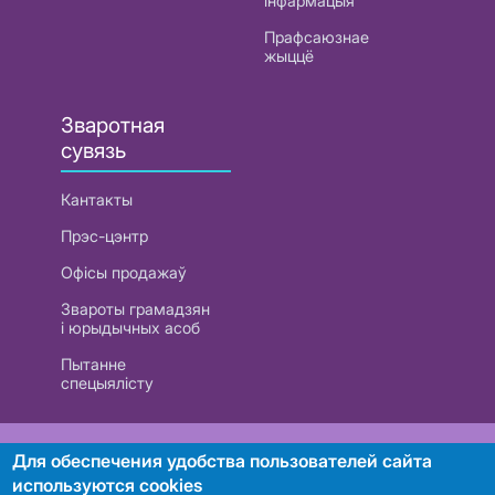
інфармацыя
Прафсаюзнае
жыццё
Зваротная
сувязь
Кантакты
Прэс-цэнтр
Офісы продажаў
Звароты грамадзян
і юрыдычных асоб
Пытанне
спецыялісту
РУП «Белтэлекам». УНП 101007741
Для обеспечения удобства пользователей сайта
используются cookies