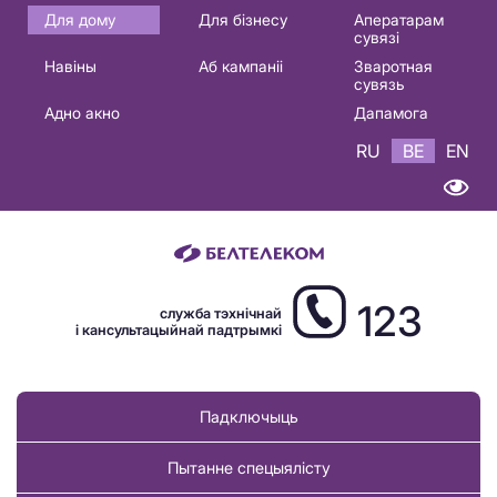
Основная
Для дому
Для бізнесу
Аператарам
сувязі
навигация
Навіны
Аб кампаніі
Зваротная
BE
сувязь
Адно акно
Дапамога
RU
BE
EN
123
служба тэхнічнай
і кансультацыйнай падтрымкі
Падключыць
Пытанне спецыялісту