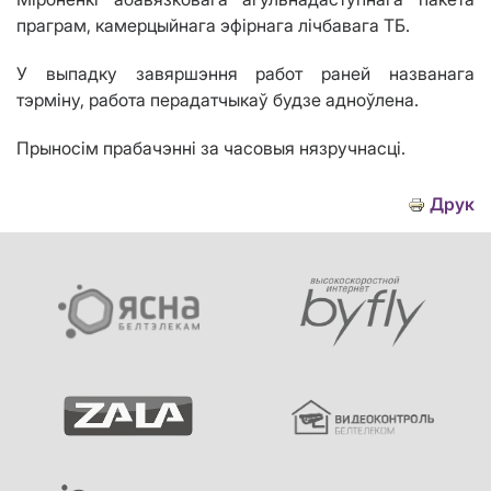
праграм, камерцыйнага эфірнага лічбавага ТБ.
У выпадку завяршэння работ раней названага
тэрміну, работа перадатчыкаў будзе адноўлена.
Прыносім
прабачэнні за часовыя нязручнасці.
Друк