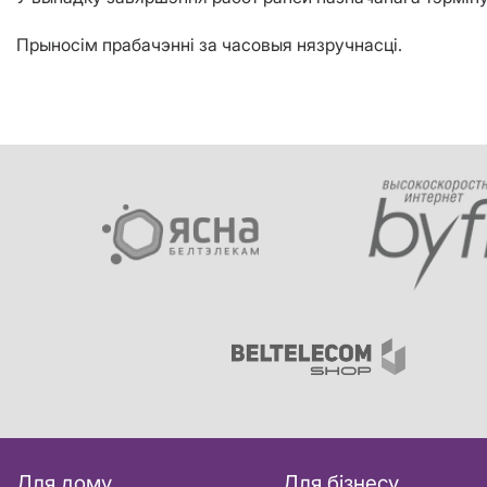
Прыносім прабачэнні за часовыя нязручнасці.
Для дому
Для бізнесу