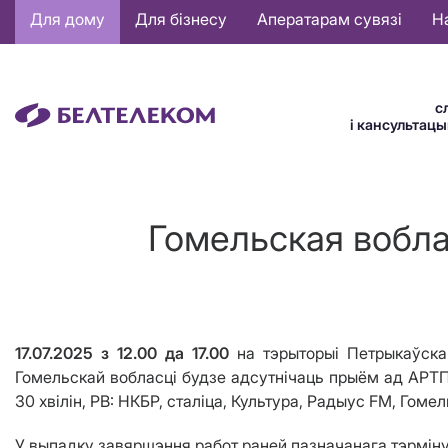
Основная
Для дому
Для бізнесу
Аператарам сувязі
Н
навигация
BE
с
і кансультац
Гомельская вобла
17.07.2025
з 12.00 да 17.00
на тэрыторыі Петрыкаўскаг
Гомельскай вобласці
будзе адсутнічаць прыём
ад АРТП
30 хвілін, РВ: НКБР, сталіца, Культура, Радыус FM, Гоме
У выпадку завяршэння работ раней пазначанага тэрміну