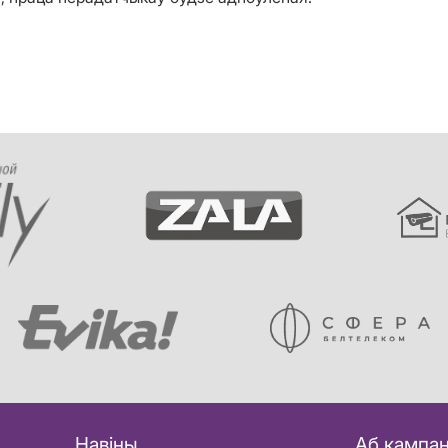
Навіны
Аб кампан