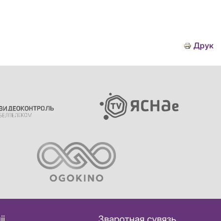
Друк
іі
Зваротная сувязь