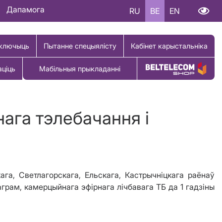
Дапамога
RU
BE
EN
ключыць
Пытанне спецыялісту
Кабінет карыстальніка
аціць
Мабільныя прыкладанні
Купіць тавар
ага тэлебачання і
ага, Светлагорскага, Ельскага, Кастрычніцкага раёнаў
рам, камерцыйнага эфірнага лічбавага ТБ да 1 гадзіны