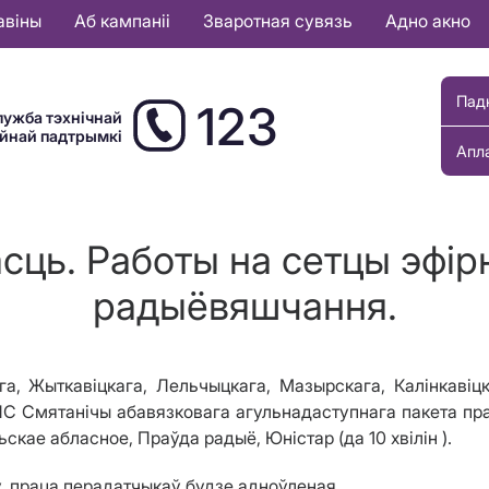
авіны
Аб кампаніі
Зваротная сувязь
Адно акно
Пад
123
лужба тэхнічнай
ыйнай падтрымкі
Апл
сць. Работы на сетцы эфірн
радыёвяшчання.
а, Жыткавіцкага, Лельчыцкага, Мазырскага, Калінкавіцк
С Смятанічы абавязковага агульнадаступнага пакета праг
льскае абласное, Праўда радыё, Юністар (да 10 хвілін ).
, праца перадатчыкаў будзе адноўленая.