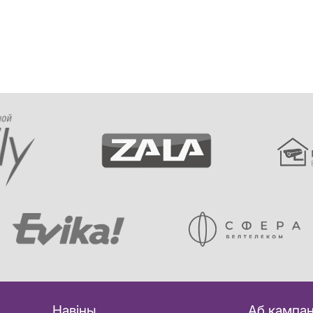
Навіны
Аб кампан