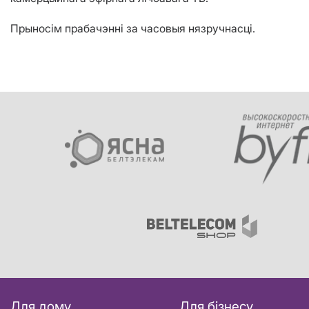
Прыносім прабачэнні за часовыя нязручнасці.
Для дому
Для бізнесу