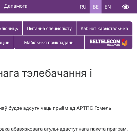
Дапамога
RU
BE
EN
ключыць
Пытанне спецыялісту
Кабінет карыстальніка
аціць
Мабільныя прыкладанні
Купіць тавар
ага тэлебачання і
аёнаў будзе адсутнічаць прыём ад АРТПС Гомель
овка абавязковага агульнадаступнага пакета праграм,