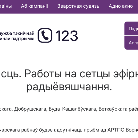
авіны
Аб кампаніі
Зваротная сувязь
Адно акно
Пад
123
лужба тэхнічнай
ыйнай падтрымкі
Апл
сць. Работы на сетцы эфірн
радыёвяшчання.
ельскага, Добрушскага, Буда-Кашалёўскага, Веткаўскага р
Чачэрскага раёнаў будзе адсутнічаць прыём ад АРТПС Ворн