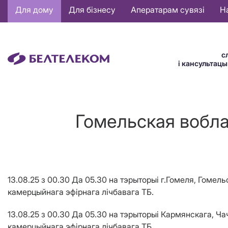
Основная
Для дому
Для бізнесу
Аператарам сувязі
Н
навигация
BE
с
і кансультац
Гомельская вобла
13.08.25 з 00.30 Да 05.30 на тэрыторыі г.Гомеля, Гом
камерцыйнага эфірнага лічбавага ТБ.
13.08.25 з 00.30 Да 05.30 на тэрыторыі Кармянскага, 
камерцыйнага эфірнага лічбавага ТБ.