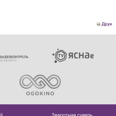
Друк
іі
Зваротная сувязь