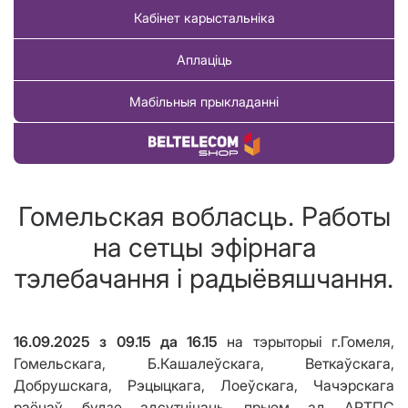
Кабінет карыстальніка
Аплаціць
Мабільныя прыкладанні
Купіць тавар
Гомельская вобласць. Работы
на сетцы эфірнага
тэлебачання і радыёвяшчання.
16.09.2025
з 09.15 да
16.15
на тэрыторыі г.Гомеля,
Гомельскага, Б.Кашалеўскага, Веткаўскага,
Добрушскага, Рэцыцкага, Лоеўскага, Чачэрскага
раёнаў будзе адсутнічаць прыем ад АРТПС