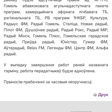
Гомель
абавязковага агульнадаступнага пакета
праграм
, камерцыйнага эфірнага лічбавага ТБ,
рэгіянальнага ТБ,
РВ праграм 1НКБР, Культура,
Рад
ы
ус ФМ, Ра
дыё
Гомель.
Сталіца, Новае радыё,
Пілот ФМ, Душэўнае радыё, Радыё Рокс, Радыё МІР,
Радыё Мінск, Гомель Плюс, Гомельскае гарадское
радыё, Праўда радыё, Юністар, Гумар ФМ,
Аўтарадыё,
Relax FM
, Легенды ФМ, Цэнтр ФМ
,
Альфа
радыё.
У выпадку завяршэння работ раней названага
тэрміну, работа перадатчыкаў будзе адноўлена.
Прыносім прабачэнні за часовыя нязручнасці.
Друк