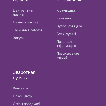
Цэнтральныя
Кіраўніцтва
навіны
Кампанія
Навіны філіялаў
Супрацоўніцтва
Тэхнічныя работы
Сеткі сувязі
Закупкі
Прававая
інфармацыя
Прафсаюзнае
жыццё
Зваротная
сувязь
Кантакты
Прэс-цэнтр
Офісы продажаў