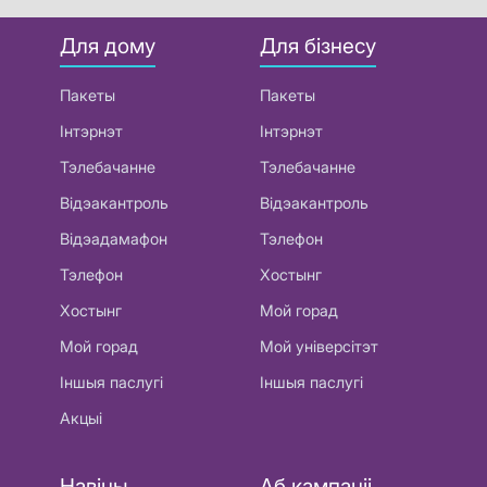
Для дому
Для бізнесу
Пакеты
Пакеты
Інтэрнэт
Інтэрнэт
Тэлебачанне
Тэлебачанне
Відэакантроль
Відэакантроль
Відэадамафон
Тэлефон
Тэлефон
Хостынг
Хостынг
Мой горад
Мой горад
Мой універсітэт
Іншыя паслугі
Іншыя паслугі
Акцыі
Навіны
Аб кампаніі