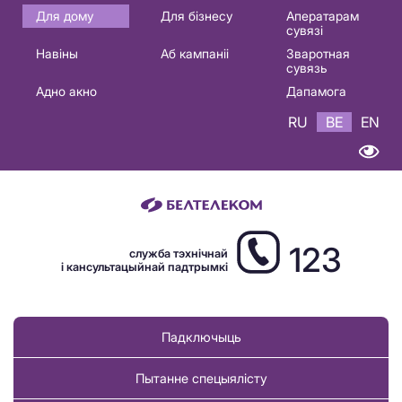
Основная
Для дому
Для бізнесу
Аператарам
сувязі
навигация
Навіны
Аб кампаніі
Зваротная
BE
сувязь
Адно акно
Дапамога
RU
BE
EN
123
служба тэхнічнай
і кансультацыйнай падтрымкі
Падключыць
Пытанне спецыялісту