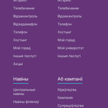
Інтэрнэт
Інтэрнэт
Тэлебачанне
Тэлебачанне
Відэакантроль
Відэакантроль
Відэадамафон
Тэлефон
Тэлефон
Хостынг
Хостынг
Мой горад
Мой горад
Мой універсітэт
Іншыя паслугі
Іншыя паслугі
Акцыі
Навіны
Аб кампаніі
Цэнтральныя
Кіраўніцтва
навіны
Кампанія
Навіны філіялаў
Супрацоўніцтва