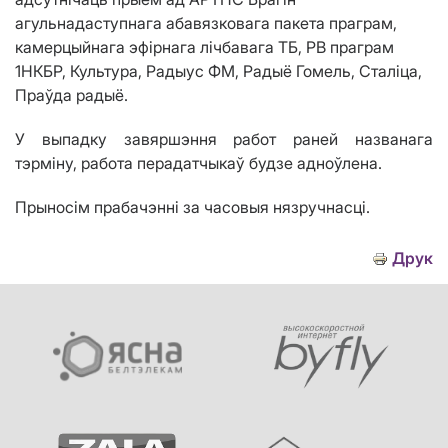
агульнадаступнага абавязковага пакета праграм,
камерцыйнага эфірнага лічбавага ТБ, РВ праграм
1НКБР, Культура, Радыус ФМ, Радыё Гомель, Сталіца,
Праўда радыё.
У выпадку завяршэння работ раней названага
тэрміну, работа перадатчыкаў будзе адноўлена.
Прыносім
прабачэнні за часовыя нязручнасці.
Друк