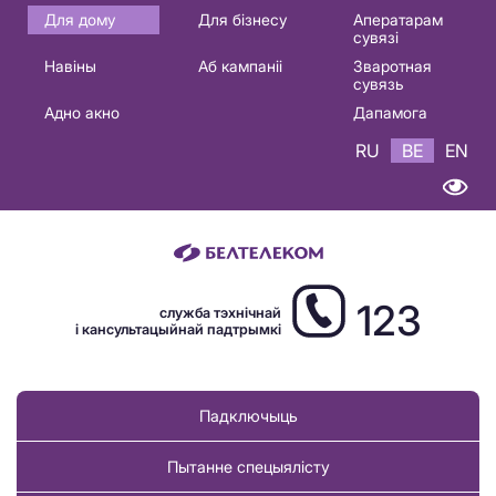
Основная
Для дому
Для бізнесу
Аператарам
сувязі
навигация
Навіны
Аб кампаніі
Зваротная
BE
сувязь
Адно акно
Дапамога
RU
BE
EN
123
служба тэхнічнай
і кансультацыйнай падтрымкі
Падключыць
Пытанне спецыялісту