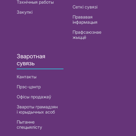
Тэхнічныя работы
Сеткі сувязі
Закупкі
Прававая
інфармацыя
Прафсаюзнае
жыццё
Зваротная
сувязь
Кантакты
Прэс-цэнтр
Офісы продажаў
Звароты грамадзян
і юрыдычных асоб
Пытанне
спецыялісту