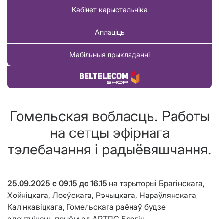
Кабінет карыстальніка
Аплаціць
Мабільныя прыкладанні
Купіць тавар
Гомельская вобласць. Работы
на сетцы эфірнага
тэлебачання і радыёвяшчання.
25.09.2025 с 09.15 до 16.15
на тэрыторыі Брагінскага,
Хойніцкага, Лоеўскага, Рэчыцкага, Нараўлянскага,
Калінкавіцкага, Гомельскага раёнаў
будзе
адсутнічаць прыём
ад АРТПС Браг
i
н