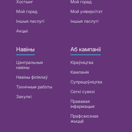
Хостынг
Мой горад
Мой горад
Мой універсітэт
Іншыя паслугі
Іншыя паслугі
Акцыі
Навіны
Аб кампаніі
Цэнтральныя
Кіраўніцтва
навіны
Кампанія
Навіны філіялаў
Супрацоўніцтва
Тэхнічныя работы
Сеткі сувязі
Закупкі
Прававая
інфармацыя
Прафсаюзнае
жыццё