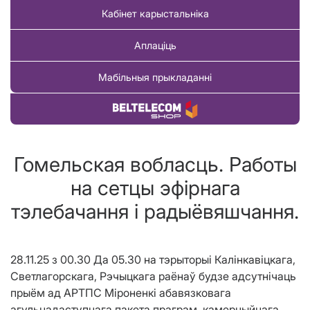
Кабінет карыстальніка
Аплаціць
Мабільныя прыкладанні
Купіць тавар
Гомельская вобласць. Работы
на сетцы эфірнага
тэлебачання і радыёвяшчання.
28.11.25 з 00.30 Да 05.30 на тэрыторыі Калінкавіцкага,
Светлагорскага, Рэчыцкага раёнаў будзе адсутнічаць
прыём ад АРТПС Міроненкі абавязковага
агульнадаступнага пакета праграм, камерцыйнага