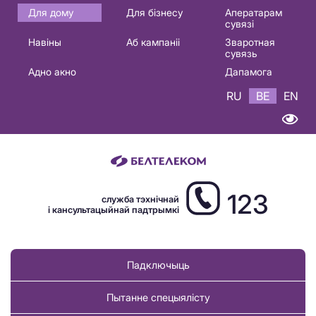
Основная
Для дому
Для бізнесу
Аператарам
сувязі
навигация
Навіны
Аб кампаніі
Зваротная
BE
сувязь
Адно акно
Дапамога
RU
BE
EN
123
служба тэхнічнай
і кансультацыйнай падтрымкі
Падключыць
Пытанне спецыялісту