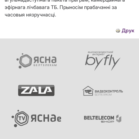
эфірнага лічбавага ТБ. Прыносім прабачэнні за
часовыя нязручнасці.
Друк