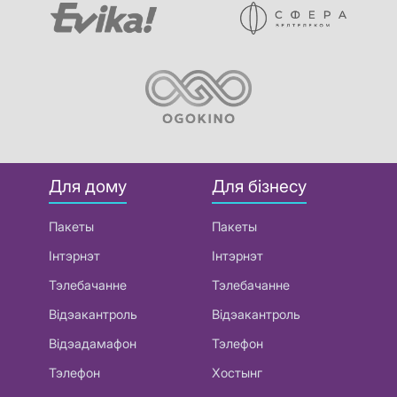
Для дому
Для бізнесу
Пакеты
Пакеты
Інтэрнэт
Інтэрнэт
Тэлебачанне
Тэлебачанне
Відэакантроль
Відэакантроль
Відэадамафон
Тэлефон
Тэлефон
Хостынг