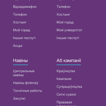
Відэадамафон
Тэлефон
Тэлефон
Хостынг
Хостынг
Мой горад
Мой горад
Мой універсітэт
Іншыя паслугі
Іншыя паслугі
Акцыі
Навіны
Аб кампаніі
Цэнтральныя
Кіраўніцтва
навіны
Кампанія
Навіны філіялаў
Супрацоўніцтва
Тэхнічныя работы
Сеткі сувязі
Закупкі
Прававая