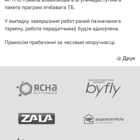
пакета праграм лічбавага ТБ.
У выпадку завяршэння работ раней пазначанага
тэрміну, работа перадатчыкаў будзе адноўлена.
Прыносім прабачэнні за часовыя нязручнасці.
Друк