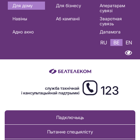
Основная
Для дому
Для бізнесу
Аператарам
сувязі
навигация
Навіны
Аб кампаніі
Зваротная
BE
сувязь
Адно акно
Дапамога
RU
BE
EN
123
служба тэхнічнай
і кансультацыйнай падтрымкі
Падключыць
Пытанне спецыялісту