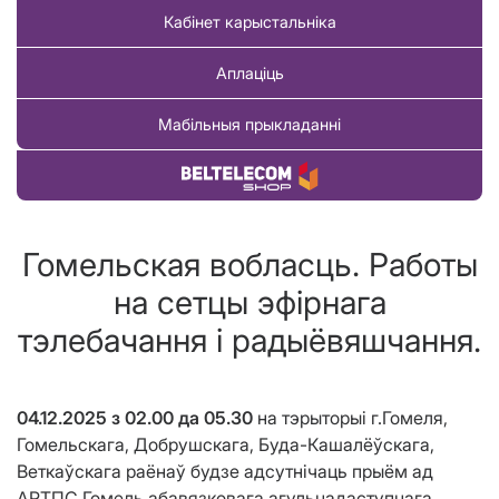
Кабінет карыстальніка
Аплаціць
Мабільныя прыкладанні
Купіць тавар
Гомельская вобласць. Работы
на сетцы эфірнага
тэлебачання і радыёвяшчання.
04.12.2025 з 02.00 да 05.30
на тэрыторыі г.Гомеля,
Гомельскага, Добрушскага, Буда-Кашалёўскага,
Веткаўскага раёнаў будзе адсутнічаць прыём ад
АРТПС Гомель абавязковага агульнадаступнага