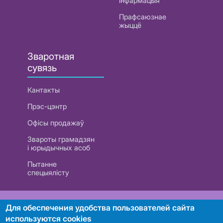
інфармацыя
Прафсаюзнае
жыццё
Зваротная
сувязь
Кантакты
Прэс-цэнтр
Офісы продажаў
Звароты грамадзян
і юрыдычных асоб
Пытанне
спецыялісту
РУП «Белтэлекам». УНП 101007741
Для обеспечения удобства пользователей сайта
используются cookies