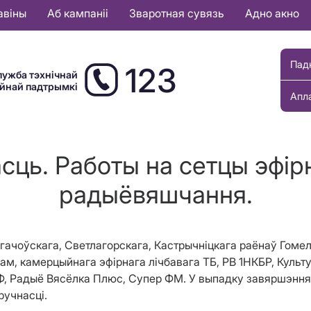
авіны
Аб кампаніі
Зваротная сувязь
Адно акно
Пад
123
лужба тэхнічнай
ыйнай падтрымкі
Апл
сць. Работы на сетцы эфірн
радыёвяшчання.
 Рагачоўскага, Светлагорскага, Кастрычніцкага раёнаў Го
м, камерцыйнага эфірнага лічбавага ТБ, РВ 1НКБР, Культу
Ф, Радыё Вясёлка Плюс, Супер ФМ. У выпадку завяршэння 
ручнасці.