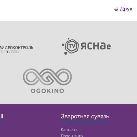
Друк
іі
Зваротная сувязь
Кантакты
Прэс-цэнтр