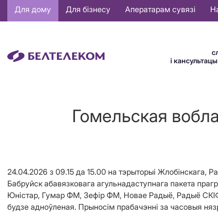
Основная
Для дому
Для бізнесу
Аператарам сувязі
Н
навигация
BE
с
і кансультац
Гомельская вобла
24.04.2026 з 09.15 да 15.00 на тэрыторыі Жлобінскага,
Бабруйск абавязковага агульнадаступнага пакета прагра
Юністар, Гумар ФМ, Зефір ФМ, Новае Радыё, Радыё СКІ
будзе адноўленая. Прыносім прабачэнні за часовыя няз