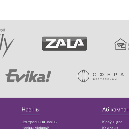
Навіны
Аб кампан
Цэнтральныя навіны
Кіраўніцтва
Навіны філіялаў
Кампанія