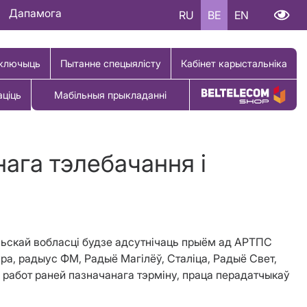
Дапамога
RU
BE
EN
ключыць
Пытанне спецыялісту
Кабінет карыстальніка
аціць
Мабільныя прыкладанні
Купіць тавар
ага тэлебачання і
мельскай вобласці будзе адсутнічаць прыём ад АРТПС
ра, радыус ФМ, Радыё Магілёў, Сталіца, Радыё Свет,
работ раней пазначанага тэрміну, праца перадатчыкаў