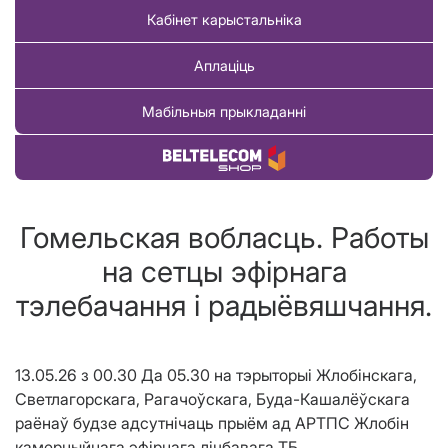
Кабінет карыстальніка
Аплаціць
Мабільныя прыкладанні
Купіць тавар
Гомельская вобласць. Работы
на сетцы эфірнага
тэлебачання і радыёвяшчання.
13.05.26 з 00.30 Да 05.30 на тэрыторыі Жлобінскага,
Светлагорскага, Рагачоўскага, Буда-Кашалёўскага
раёнаў будзе адсутнічаць прыём ад АРТПС Жлобін
камерцыйнага эфірнага лічбавага ТБ.