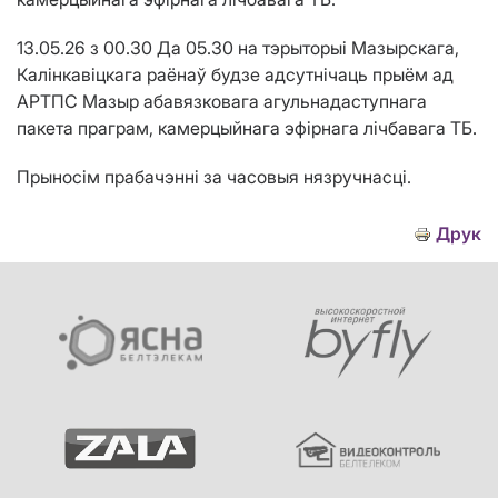
13.05.26 з 00.30 Да 05.30 на тэрыторыі Мазырскага,
Калінкавіцкага раёнаў будзе адсутнічаць прыём ад
АРТПС Мазыр абавязковага агульнадаступнага
пакета праграм, камерцыйнага эфірнага лічбавага ТБ.
Прыносім прабачэнні за часовыя нязручнасці.
Друк