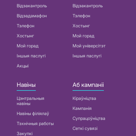
Відэакантроль
Відэакантроль
Відэадамафон
Тэлефон
Тэлефон
Хостынг
Хостынг
Мой горад
Мой горад
Мой універсітэт
Іншыя паслугі
Іншыя паслугі
Акцыі
Навіны
Аб кампаніі
Цэнтральныя
Кіраўніцтва
навіны
Кампанія
Навіны філіялаў
Супрацоўніцтва
Тэхнічныя работы
Сеткі сувязі
Закупкі