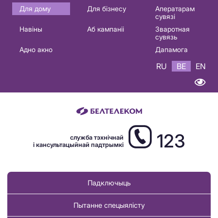
Основная
Для дому
Для бізнесу
Аператарам
сувязі
навигация
Навіны
Аб кампаніі
Зваротная
BE
сувязь
Адно акно
Дапамога
RU
BE
EN
123
служба тэхнічнай
і кансультацыйнай падтрымкі
Падключыць
Пытанне спецыялісту