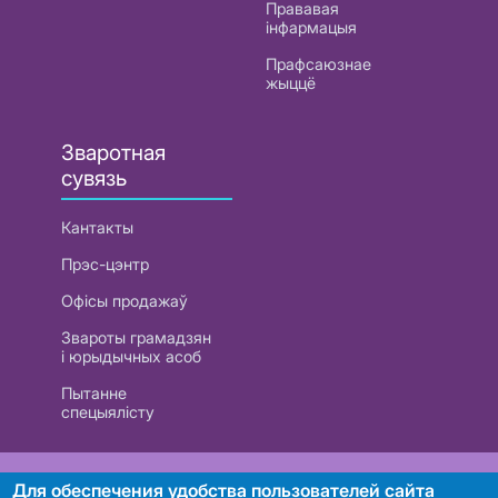
Прававая
інфармацыя
Прафсаюзнае
жыццё
Зваротная
сувязь
Кантакты
Прэс-цэнтр
Офісы продажаў
Звароты грамадзян
і юрыдычных асоб
Пытанне
спецыялісту
РУП «Белтэлекам». УНП 101007741
Для обеспечения удобства пользователей сайта