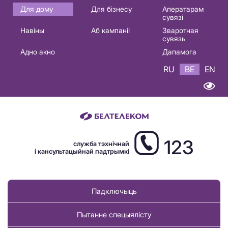
Основная
Для дому
Для бізнесу
Аператарам
сувязі
навигация
Навіны
Аб кампаніі
Зваротная
BE
сувязь
Адно акно
Дапамога
RU
BE
EN
123
служба тэхнічнай
і кансультацыйнай падтрымкі
Падключыць
Пытанне спецыялісту