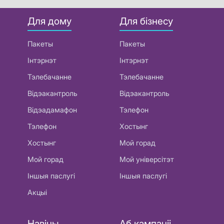
Для дому
Для бізнесу
Пакеты
Пакеты
Інтэрнэт
Інтэрнэт
Тэлебачанне
Тэлебачанне
Відэакантроль
Відэакантроль
Відэадамафон
Тэлефон
Тэлефон
Хостынг
Хостынг
Мой горад
Мой горад
Мой універсітэт
Іншыя паслугі
Іншыя паслугі
Акцыі
Навіны
Аб кампаніі