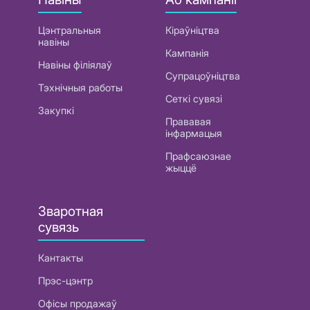
Цэнтральныя
Кіраўніцтва
навіны
Кампанія
Навіны філіялаў
Супрацоўніцтва
Тэхнічныя работы
Сеткі сувязі
Закупкі
Прававая
інфармацыя
Прафсаюзнае
жыццё
Зваротная
сувязь
Кантакты
Прэс-цэнтр
Офісы продажаў