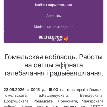
Кабінет карыстальніка
Аплаціць
Мабільныя прыкладанні
Купіць тавар
Гомельская вобласць. Работы
на сетцы эфірнага
тэлебачання і радыёвяшчання.
23.05.2026
з 09.15 да
15.00
на тэрыторыі г.Гомеля,
Гомельскага, Б.Кашалеўскага, Веткаўскага,
Добрушскага, Рэцыцкага, Лоеўскага, Чачэрскага
раёнаў будзе адсутнічаць прыем ад АРТПС