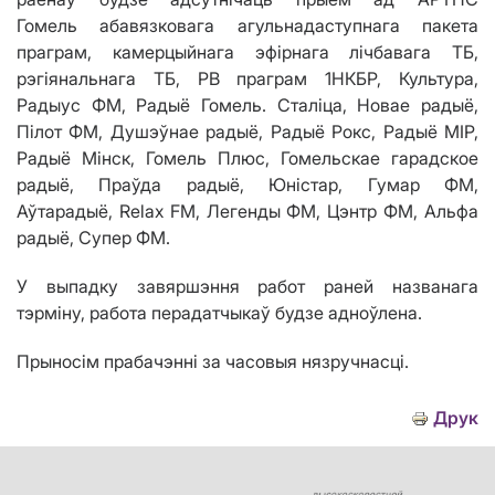
Гомель
абавязковага агульнадаступнага пакета
праграм
, камерцыйнага эфірнага лічбавага ТБ,
рэгіянальнага ТБ,
РВ праграм 1НКБР, Культура,
Рад
ы
ус ФМ, Ра
дыё
Гомель.
Сталіца, Новае радыё,
Пілот ФМ, Душэўнае радыё, Радыё Рокс, Радыё МІР,
Радыё Мінск, Гомель Плюс, Гомельскае гарадское
радыё, Праўда радыё, Юністар, Гумар ФМ,
Аўтарадыё,
Relax FM
, Легенды ФМ, Цэнтр ФМ
,
Альфа
радыё, Супер ФМ.
У выпадку завяршэння работ раней названага
тэрміну, работа перадатчыкаў будзе адноўлена.
Прыносім прабачэнні за часовыя нязручнасці.
Друк