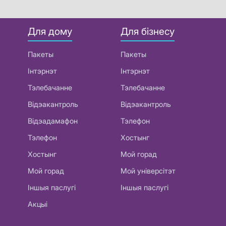
Для дому
Для бізнесу
Пакеты
Пакеты
Інтэрнэт
Інтэрнэт
Тэлебачанне
Тэлебачанне
Відэакантроль
Відэакантроль
Відэадамафон
Тэлефон
Тэлефон
Хостынг
Хостынг
Мой горад
Мой горад
Мой універсітэт
Іншыя паслугі
Іншыя паслугі
Акцыі