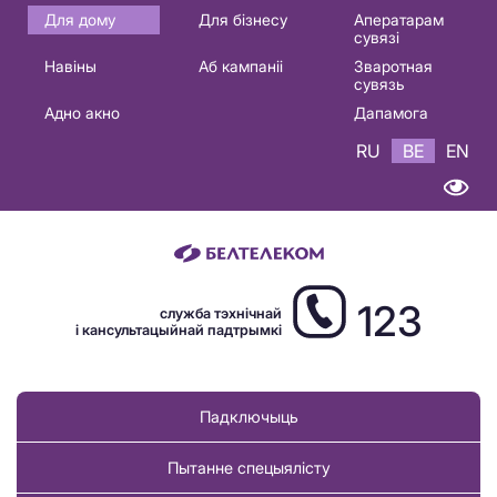
Основная
Для дому
Для бізнесу
Аператарам
сувязі
навигация
Навіны
Аб кампаніі
Зваротная
BE
сувязь
Адно акно
Дапамога
RU
BE
EN
123
служба тэхнічнай
і кансультацыйнай падтрымкі
Падключыць
Пытанне спецыялісту