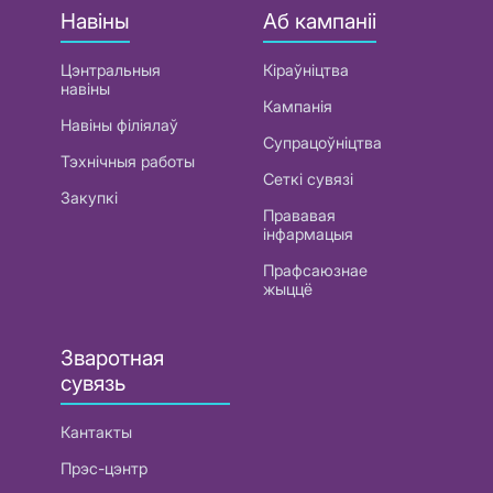
Навіны
Аб кампаніі
Цэнтральныя
Кіраўніцтва
навіны
Кампанія
Навіны філіялаў
Супрацоўніцтва
Тэхнічныя работы
Сеткі сувязі
Закупкі
Прававая
інфармацыя
Прафсаюзнае
жыццё
Зваротная
сувязь
Кантакты
Прэс-цэнтр