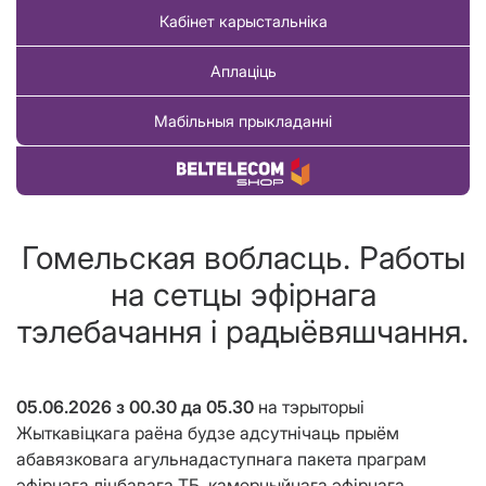
Кабінет карыстальніка
Аплаціць
Мабільныя прыкладанні
Купіць тавар
Гомельская вобласць. Работы
на сетцы эфірнага
тэлебачання і радыёвяшчання.
05.06.2026 з 00.30 да 05.30
на тэрыторыі
Жыткавіцкага раёна будзе адсутнічаць прыём
абавязковага агульнадаступнага пакета праграм
эфірнага лічбавага ТБ, камерцыйнага эфірнага