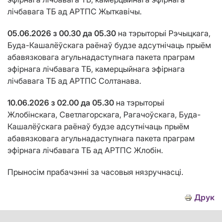
лічбавага ТБ ад АРТПС Жыткавічы.
05.06.2026 з 00.30 да 05.30
на тэрыторыі Рэчыцкага,
Буда-Кашалёўскага раёнаў будзе адсутнічаць прыём
абавязковага агульнадаступнага пакета праграм
эфірнага лічбавага ТБ, камерцыйнага эфірнага
лічбавага ТБ ад АРТПС Солтанава.
10.06.2026 з 02.00 да 05.30
на тэрыторыі
Жлобінскага, Светлагорскага, Рагачоўскага, Буда-
Кашалёўскага раёнаў будзе адсутнічаць прыём
абавязковага агульнадаступнага пакета праграм
эфірнага лічбавага ТБ ад АРТПС Жлобін.
Прыносім прабачэнні за часовыя нязручнасці.
Друк