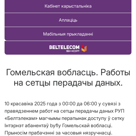
Кабінет карыстальніка
Аплаціць
Мабільныя прыкладанні
Купіць тавар
Гомельская вобласць. Работы
на сетцы перадачы даных.
10 красавіка 2025 года з 00:00 да 06:00 у сувязі з
правядзеннем работ на сетцы перадачы даных РУП
«Белтэлекам» магчымы перапынак доступу ў сетку
Інтэрнэт абанентаў
byfly
Гомельскай вобласц
i
.
Прыносім прабачэнні за часовыя нязручнасці.