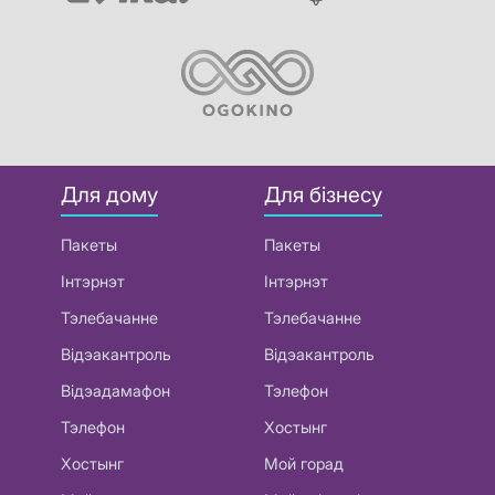
Для дому
Для бізнесу
Пакеты
Пакеты
Інтэрнэт
Інтэрнэт
Тэлебачанне
Тэлебачанне
Відэакантроль
Відэакантроль
Відэадамафон
Тэлефон
Тэлефон
Хостынг
Хостынг
Мой горад