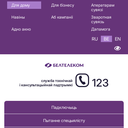
Основная
Для дому
Для бізнесу
Аператарам
сувязі
навигация
Навіны
Аб кампаніі
Зваротная
BE
сувязь
Адно акно
Дапамога
RU
BE
EN
123
служба тэхнічнай
і кансультацыйнай падтрымкі
Падключыць
Пытанне спецыялісту