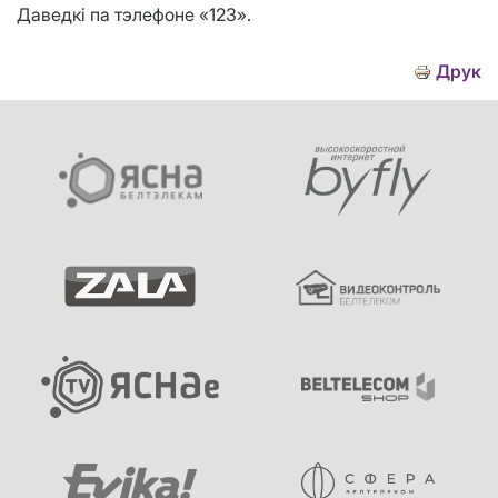
Даведкі па тэлефоне «123».
Друк