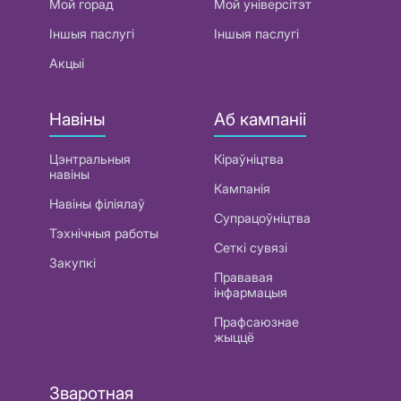
Мой горад
Мой універсітэт
Іншыя паслугі
Іншыя паслугі
Акцыі
Навіны
Аб кампаніі
Цэнтральныя
Кіраўніцтва
навіны
Кампанія
Навіны філіялаў
Супрацоўніцтва
Тэхнічныя работы
Сеткі сувязі
Закупкі
Прававая
інфармацыя
Прафсаюзнае
жыццё
Зваротная