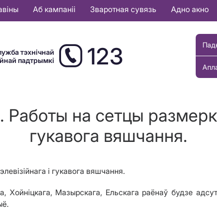
авіны
Аб кампаніі
Зваротная сувязь
Адно акно
Пад
123
лужба тэхнічнай
ыйнай падтрымкі
Апл
 Работы на сетцы размерка
гукавога вяшчання.
элевізійнага і гукавога
вяшчання.
а, Хойніцкага, Мазырскага, Ельскага раёнаў будзе адс
ыё.