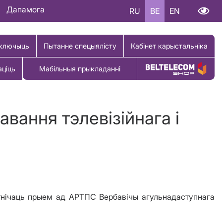
Дапамога
RU
BE
EN
ключыць
Пытанне спецыялісту
Кабінет карыстальніка
аціць
Мабільныя прыкладанні
Купіць тавар
вання тэлевізійнага і
утнічаць прыем ад АРТПС Вербавічы агульнадаступнага