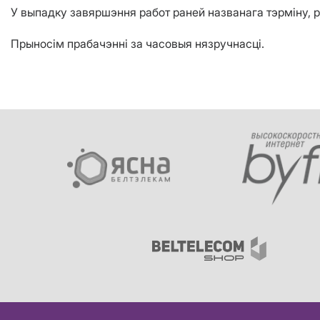
У выпадку завяршэння работ раней названага тэрміну, 
Прыносім
прабачэнні за часовыя нязручнасці.