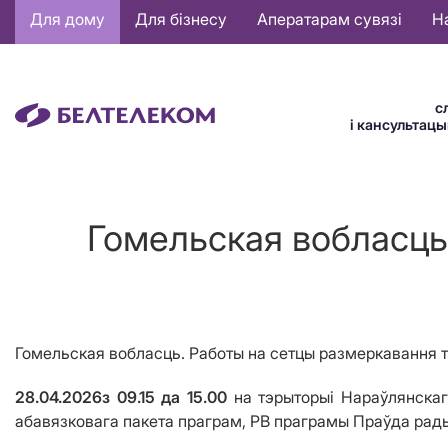
Основная
Для дому
Для бізнесу
Аператарам сувязі
Н
навигация
BE
с
і кансультац
Гомельская вобласць.
Гомельская
вобласць.
Работы
на сетцы
размеркавання т
28.04.2026
з
09.15
да
15.00
на тэрыторыі Нараўлянскаг
абавязковага пакета праграм, РВ праграмы Праўда рад