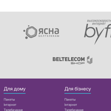
Для дому
Для бізнесу
Пакеты
Пакеты
Інтэрнэт
Інтэрнэт
Тэлебачанне
Тэлебачанне