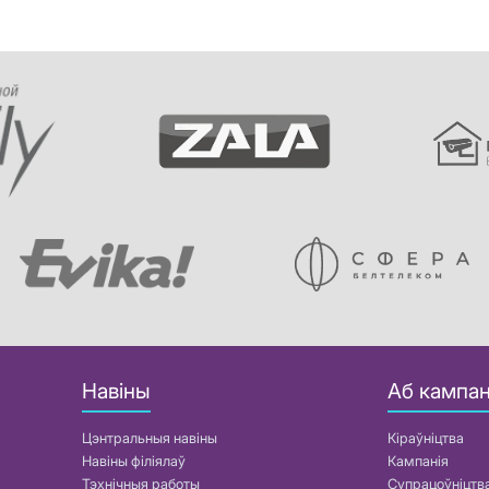
Навіны
Аб кампан
Цэнтральныя навіны
Кіраўніцтва
Навіны філіялаў
Кампанія
Тэхнічныя работы
Супрацоўніцтв