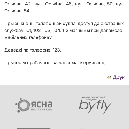
Оськіна, 42, вул. Оськіна, 48, вул. Оськіна, 50, вул.
Оськіна, 54.
Пры знікненні тэлефоннай сувязі доступ да экстраных
службаў 101, 102, 103, 104, 112 магчымы пры дапамозе
мабільных тэлефонаў.
Даведкі па тэлефоне: 123.
Прыносім прабачэнні за часовыя нязручнасці.
Друк