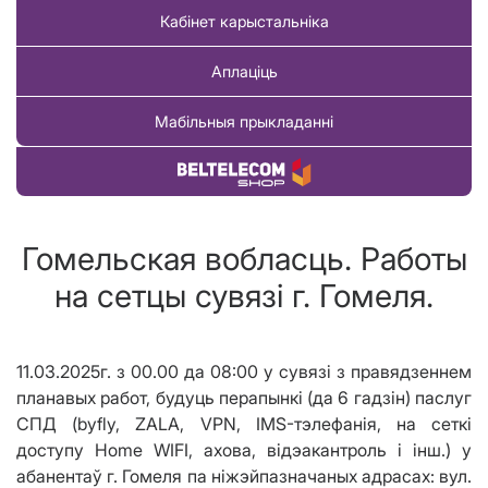
Кабінет карыстальніка
Аплаціць
Мабільныя прыкладанні
Купіць тавар
Гомельская вобласць. Работы
на сетцы сувязі г. Гомеля.
11.03.2025г. з 00.00 да 08:00 у сувязі з правядзеннем
планавых работ, будуць перапынкі (да 6 гадзін) паслуг
СПД (
byfly
,
ZALA
,
VPN
,
IMS
-тэлефанія, на сеткі
доступу
Home WIFI
, ахова, відэакантроль і інш.) у
абанентаў г. Гомеля па ніжэйпазначаных адрасах: вул.