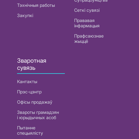
Тэхнічныя работы
Сеткі сувязі
Закупкі
Прававая
інфармацыя
Прафсаюзнае
жыццё
Зваротная
сувязь
Кантакты
Прэс-цэнтр
Офісы продажаў
Звароты грамадзян
і юрыдычных асоб
Пытанне
спецыялісту