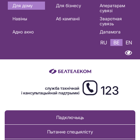
Основная
Для дому
Для бізнесу
Аператарам
сувязі
навигация
Навіны
Аб кампаніі
Зваротная
BE
сувязь
Адно акно
Дапамога
RU
BE
EN
123
служба тэхнічнай
і кансультацыйнай падтрымкі
Падключыць
Пытанне спецыялісту