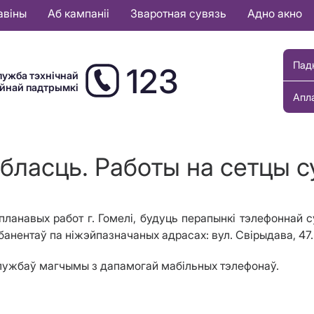
авіны
Аб кампаніі
Зваротная сувязь
Адно акно
Пад
123
лужба тэхнічнай
ыйнай падтрымкі
Апл
ласць. Работы на сетцы су
планавых работ г. Гомелі, будуць перапынкі тэлефоннай с
 абанентаў па ніжэйпазначаных адрасах: вул. Свірыдава, 47.
службаў магчымы з дапамогай мабільных тэлефонаў.