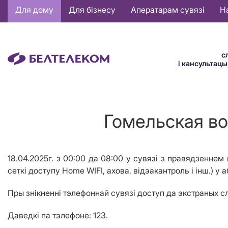
Основная
Для дому
Для бізнесу
Аператарам сувязі
Н
навигация
BE
с
і кансультац
Гомельская воб
18.04.2025г. з 00:00 да 08:00 у сувязі з правядзеннем 
сеткі доступу Home WIFI, ахова, відэакантроль і інш.) у
Пры знікненні тэлефоннай сувязі доступ да экстраных 
Даведкі па тэлефоне: 123.