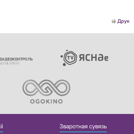
Друк
іі
Зваротная сувязь