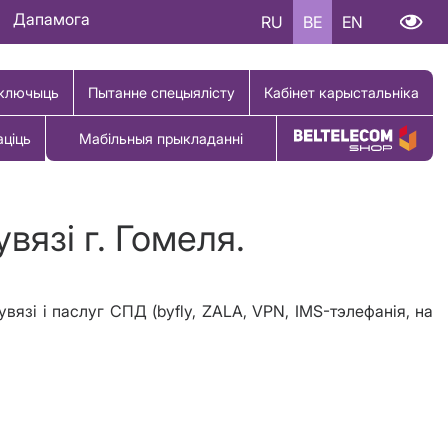
Дапамога
RU
BE
EN
ключыць
Пытанне спецыялісту
Кабінет карыстальніка
аціць
Мабільныя прыкладанні
Купіць тавар
вязі г. Гомеля.
увязі і паслуг СПД (byfly, ZALA, VPN, IMS-тэлефанія, на