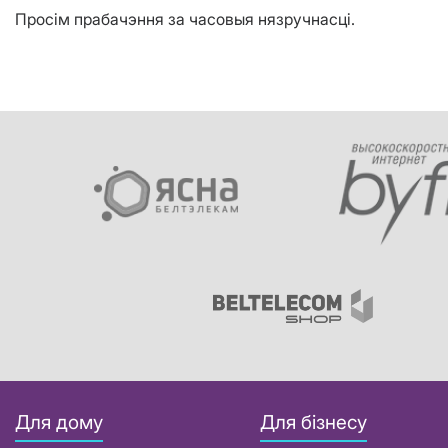
Просім прабачэння за часовыя нязручнасці.
Для дому
Для бізнесу