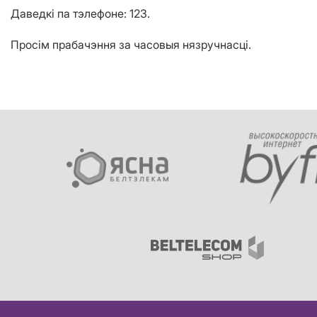
Даведкі па тэлефоне: 123.
Просім прабачэння за часовыя нязручнасці.