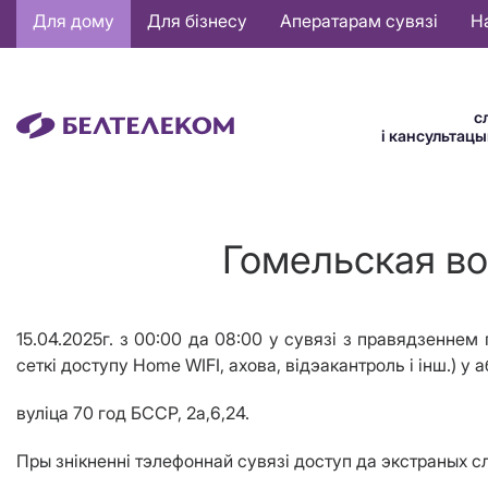
Основная
Для дому
Для бізнесу
Аператарам сувязі
Н
навигация
BE
с
і кансультац
Гомельская воб
15.04.2025г. з 00:00 да 08:00 у сувязі з правядзеннем 
сеткі доступу Home WIFI, ахова, відэакантроль і інш.) у
вул
i
ца 70 год БССР, 2а,6,24.
Пры знікненні тэлефоннай сувязі доступ да экстраных 