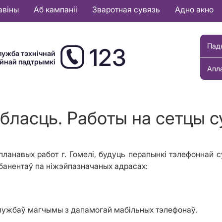
авіны
Аб кампаніі
Зваротная сувязь
Адно акно
Пад
123
лужба тэхнічнай
ыйнай падтрымкі
Апл
ласць. Работы на сетцы су
планавых работ г. Гомелі, будуць перапынкі тэлефоннай с
 абанентаў па ніжэйпазначаных адрасах:
службаў магчымы з дапамогай мабільных тэлефонаў.