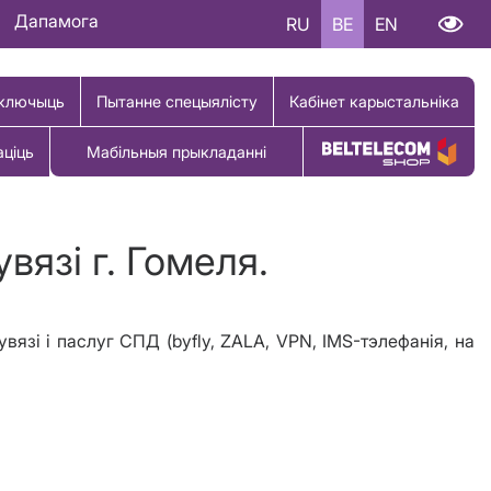
Дапамога
RU
BE
EN
ключыць
Пытанне спецыялісту
Кабінет карыстальніка
аціць
Мабільныя прыкладанні
Купіць тавар
вязі г. Гомеля.
увязі і паслуг СПД (byfly, ZALA, VPN, IMS-тэлефанія, на